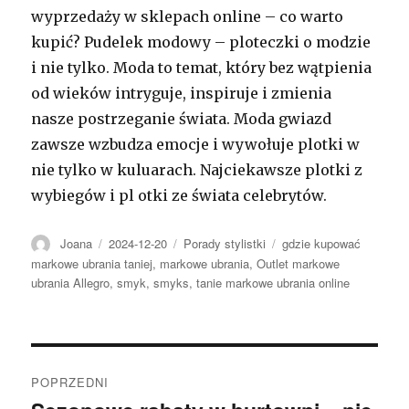
wyprzedaży w sklepach online – co warto
kupić? Pudelek modowy – ploteczki o modzie
i nie tylko. Moda to temat, który bez wątpienia
od wieków intryguje, inspiruje i zmienia
nasze postrzeganie świata. Moda gwiazd
zawsze wzbudza emocje i wywołuje plotki w
nie tylko w kuluarach. Najciekawsze plotki z
wybiegów i pl otki ze świata celebrytów.
Autor
Opublikowano
Kategorie
Tagi
Joana
2024-12-20
Porady stylistki
gdzie kupować
markowe ubrania taniej
,
markowe ubrania
,
Outlet markowe
ubrania Allegro
,
smyk
,
smyks
,
tanie markowe ubrania online
Nawigacja
POPRZEDNI
wpisu