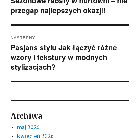
Sezonowe rabaty w hurtowni – nie
Poprzedni
przegap najlepszych okazji!
wpis:
NASTĘPNY
Pasjans stylu Jak łączyć różne
Następny
wzory i tekstury w modnych
wpis:
stylizacjach?
Archiwa
maj 2026
kwiecień 2026