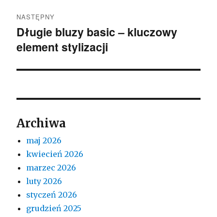
NASTĘPNY
Długie bluzy basic – kluczowy
Następny
element stylizacji
wpis:
Archiwa
maj 2026
kwiecień 2026
marzec 2026
luty 2026
styczeń 2026
grudzień 2025