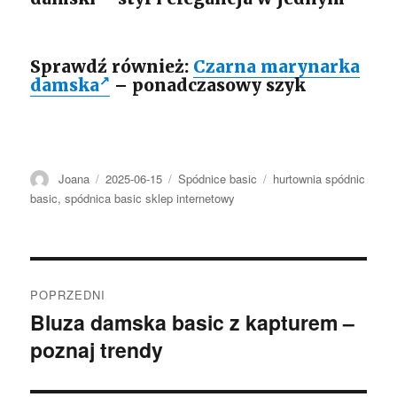
Sprawdź również:
Czarna marynarka
damska
– ponadczasowy szyk
Autor
Opublikowano
Kategorie
Tagi
Joana
2025-06-15
Spódnice basic
hurtownia spódnic
basic
,
spódnica basic sklep internetowy
Nawigacja
POPRZEDNI
wpisu
Bluza damska basic z kapturem –
Poprzedni
poznaj trendy
wpis: