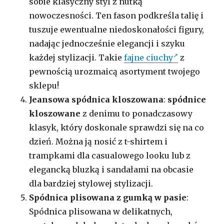
sobie klasyczny styl z nutką
nowoczesności. Ten fason podkreśla talię i
tuszuje ewentualne niedoskonałości figury,
nadając jednocześnie elegancji i szyku
każdej stylizacji. Takie
fajne ciuchy
z
pewnością urozmaicą asortyment twojego
sklepu!
Jeansowa spódnica kloszowana
:
spódnice
kloszowane
z denimu to ponadczasowy
klasyk, który doskonale sprawdzi się na co
dzień. Można ją nosić z t-shirtem i
trampkami dla casualowego looku lub z
elegancką bluzką i sandałami na obcasie
dla bardziej stylowej stylizacji.
Spódnica plisowana z gumką w pasie
:
Spódnica plisowana w delikatnych,