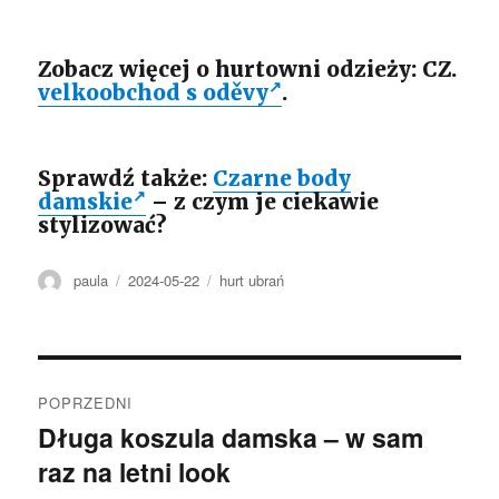
Zobacz więcej o hurtowni odzieży: CZ.
velkoobchod s oděvy
.
Sprawdź także:
Czarne body
damskie
– z czym je ciekawie
stylizować?
Autor
Opublikowano
Kategorie
paula
2024-05-22
hurt ubrań
Nawigacja
POPRZEDNI
wpisu
Długa koszula damska – w sam
Poprzedni
raz na letni look
wpis: