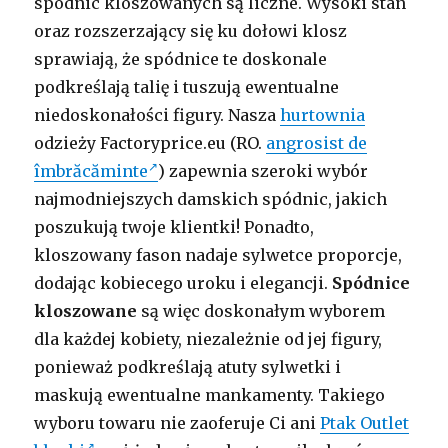
spódnic kloszowanych są liczne. Wysoki stan
oraz rozszerzający się ku dołowi klosz
sprawiają, że spódnice te doskonale
podkreślają talię i tuszują ewentualne
niedoskonałości figury. Nasza
hurtownia
odzieży Factoryprice.eu (RO.
angrosist de
îmbrăcăminte
) zapewnia szeroki wybór
najmodniejszych damskich spódnic, jakich
poszukują twoje klientki! Ponadto,
kloszowany fason nadaje sylwetce proporcje,
dodając kobiecego uroku i elegancji.
Spódnice
kloszowane
są więc doskonałym wyborem
dla każdej kobiety, niezależnie od jej figury,
ponieważ podkreślają atuty sylwetki i
maskują ewentualne mankamenty. Takiego
wyboru towaru nie zaoferuje Ci ani
Ptak Outlet