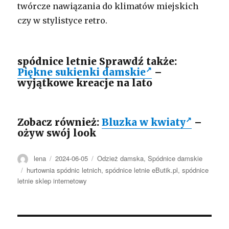
twórcze nawiązania do klimatów miejskich
czy w stylistyce retro.
spódnice letnie Sprawdź także:
Piękne sukienki damskie
–
wyjątkowe kreacje na lato
Zobacz również:
Bluzka w kwiaty
–
ożyw swój look
Autor
Opublikowano
Kategorie
lena
2024-06-05
Odzież damska
,
Spódnice damskie
Tagi
hurtownia spódnic letnich
,
spódnice letnie eButik.pl
,
spódnice
letnie sklep internetowy
Nawigacja