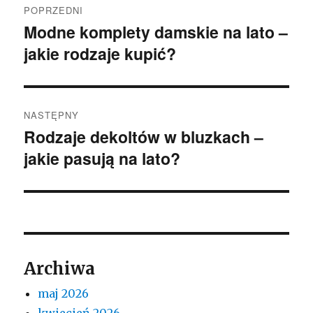
POPRZEDNI
wpisu
Modne komplety damskie na lato –
Poprzedni
jakie rodzaje kupić?
wpis:
NASTĘPNY
Rodzaje dekoltów w bluzkach –
Następny
jakie pasują na lato?
wpis:
Archiwa
maj 2026
kwiecień 2026