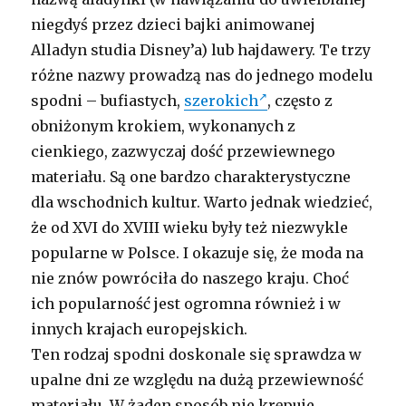
niegdyś przez dzieci bajki animowanej
Alladyn studia Disney’a) lub hajdawery. Te trzy
różne nazwy prowadzą nas do jednego modelu
spodni – bufiastych,
szerokich
, często z
obniżonym krokiem, wykonanych z
cienkiego, zazwyczaj dość przewiewnego
materiału. Są one bardzo charakterystyczne
dla wschodnich kultur. Warto jednak wiedzieć,
że od XVI do XVIII wieku były też niezwykle
popularne w Polsce. I okazuje się, że moda na
nie znów powróciła do naszego kraju. Choć
ich popularność jest ogromna również i w
innych krajach europejskich.
Ten rodzaj spodni doskonale się sprawdza w
upalne dni ze względu na dużą przewiewność
materiału. W żaden sposób nie krępuje