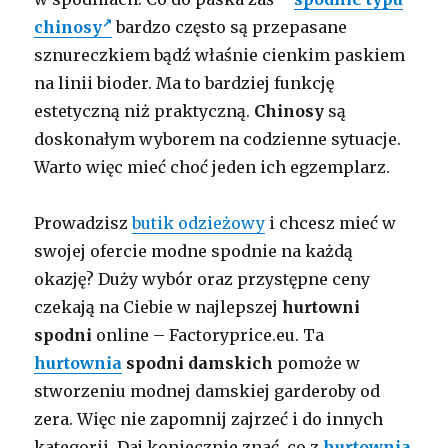
chinosy
bardzo często są przepasane
sznureczkiem bądź właśnie cienkim paskiem
na linii bioder. Ma to bardziej funkcję
estetyczną niż praktyczną.
Chinosy
są
doskonałym wyborem na codzienne sytuacje.
Warto więc mieć choć jeden ich egzemplarz.
Prowadzisz
butik odzieżowy
i chcesz mieć w
swojej ofercie modne spodnie na każdą
okazję? Duży wybór oraz przystępne ceny
czekają na Ciebie w najlepszej
hurtowni
spodni
online – Factoryprice.eu. Ta
hurtownia
spodni
damskich
pomoże w
stworzeniu modnej damskiej garderoby od
zera. Więc nie zapomnij zajrzeć i do innych
kategorii. Daj koniecznie znać, co z
hurtownia