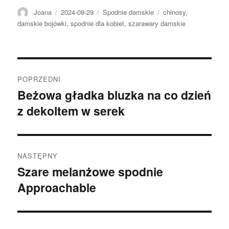
Autor
Opublikowano
Kategorie
Tagi
Joana
2024-09-29
Spodnie damskie
chinosy
,
damskie bojówki
,
spodnie dla kobiet
,
szarawary damskie
Nawigacja
POPRZEDNI
wpisu
Beżowa gładka bluzka na co dzień
Poprzedni
z dekoltem w serek
wpis:
NASTĘPNY
Szare melanżowe spodnie
Następny
Approachable
wpis: