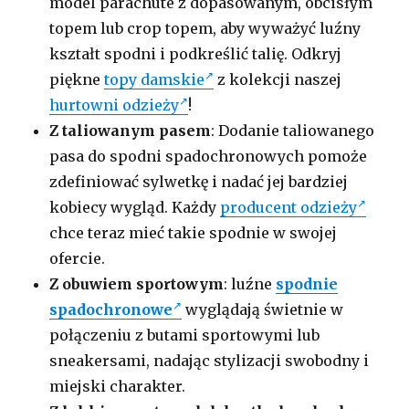
model parachute z dopasowanym, obcisłym
topem lub crop topem, aby wyważyć luźny
kształt spodni i podkreślić talię. Odkryj
piękne
topy damskie
z kolekcji naszej
hurtowni odzieży
!
Z taliowanym pasem
: Dodanie taliowanego
pasa do spodni spadochronowych pomoże
zdefiniować sylwetkę i nadać jej bardziej
kobiecy wygląd. Każdy
producent odzieży
chce teraz mieć takie spodnie w swojej
ofercie.
Z obuwiem sportowym
: luźne
spodnie
spadochronowe
wyglądają świetnie w
połączeniu z butami sportowymi lub
sneakersami, nadając stylizacji swobodny i
miejski charakter.