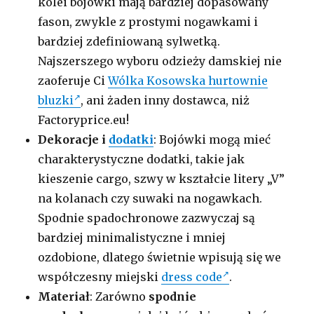
kolei bojówki mają bardziej dopasowany
fason, zwykle z prostymi nogawkami i
bardziej zdefiniowaną sylwetką.
Najszerszego wyboru odzieży damskiej nie
zaoferuje Ci
Wólka Kosowska hurtownie
bluzki
, ani żaden inny dostawca, niż
Factoryprice.eu!
Dekoracje i
dodatki
: Bojówki mogą mieć
charakterystyczne dodatki, takie jak
kieszenie cargo, szwy w kształcie litery „V”
na kolanach czy suwaki na nogawkach.
Spodnie spadochronowe zazwyczaj są
bardziej minimalistyczne i mniej
ozdobione, dlatego świetnie wpisują się we
współczesny miejski
dress code
.
Materiał
: Zarówno
spodnie