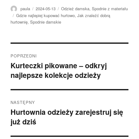
Autor
Opublikowano
Kategorie
paula
2024-05-13
Odzież damska
,
Spodnie z materiału
Tagi
Gdzie najlepiej kupować hurtowo
,
Jak znaleźć dobrą
hurtownię
,
Spodnie damskie
Nawigacja
POPRZEDNI
wpisu
Kurteczki pikowane – odkryj
Poprzedni
najlepsze kolekcje odzieży
wpis:
NASTĘPNY
Hurtownia odzieży zarejestruj się
Następny
już dziś
wpis: