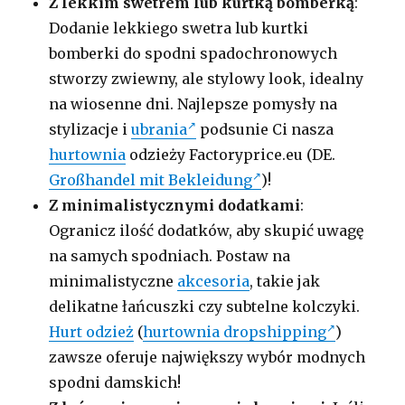
Z lekkim swetrem lub kurtką bomberką
:
Dodanie lekkiego swetra lub kurtki
bomberki do spodni spadochronowych
stworzy zwiewny, ale stylowy look, idealny
na wiosenne dni. Najlepsze pomysły na
stylizacje i
ubrania
podsunie Ci nasza
hurtownia
odzieży Factoryprice.eu (DE.
Großhandel mit Bekleidung
)
!
Z minimalistycznymi dodatkami
:
Ogranicz ilość dodatków, aby skupić uwagę
na samych spodniach. Postaw na
minimalistyczne
akcesoria
, takie jak
delikatne łańcuszki czy subtelne kolczyki.
Hurt odzież
(
hurtownia dropshipping
)
zawsze oferuje największy wybór modnych
spodni damskich!