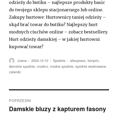
odzieży do butiku – najlepsze produkty basic
do twojego sklepu stacjonarnego lub online.
Zakupy hurtowe: Hurtownicy taniej odzieży –
skąd brać towar do butiku? Najlepszy hurt
modnych ciuchów online – zobacz bestsellery.
Hurt odzieży damskiej – w jakiej hurtowni
kupować towar?
Autor
Opublikowano
Kategorie
Tagi
Joana
2024-12-10
Spodnie
aliexpress
,
bonprix
,
damskie spodnie
,
modivo
,
modne spodnie
,
spodnie woskowane
,
zalando
Nawigacja
POPRZEDNI
wpisu
Damskie bluzy z kapturem fasony
Poprzedni
wpis: