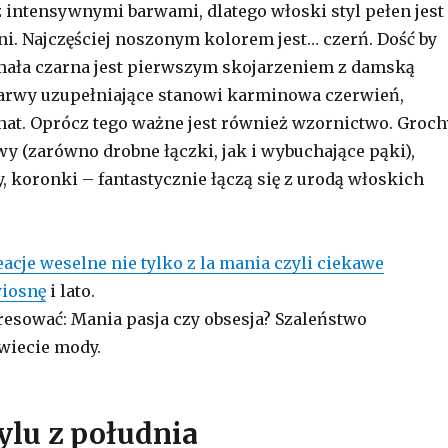
 intensywnymi barwami, dlatego włoski styl pełen jest
ni. Najczęściej noszonym kolorem jest… czerń. Dość by
mała czarna jest pierwszym skojarzeniem z damską
arwy uzupełniające stanowi karminowa czerwień,
at. Oprócz tego ważne jest również wzornictwo. Groch
y (zarówno drobne łączki, jak i wybuchające pąki),
, koronki – fantastycznie łączą się z urodą włoskich
acje weselne nie tylko z la mania czyli ciekawe
wiosnę
i lato.
resować: Mania pasja czy obsesja? Szaleństwo
wiecie mody.
ylu z południa