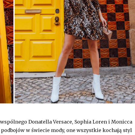
 wspólnego Donatella Versace, Sophia Loren i Monicca
 podbojów w świecie mody, one wszystkie kochają styl