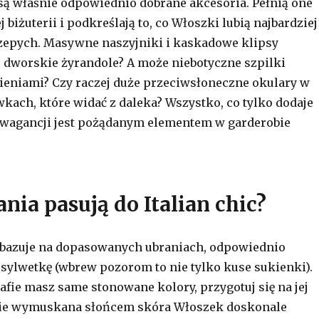
, są właśnie odpowiednio dobrane akcesoria. Pełnią one
 biżuterii i podkreślają to, co Włoszki lubią najbardziej
zepych. Masywne naszyjniki i kaskadowe klipsy
dworskie żyrandole? A może niebotyczne szpilki
eniami? Czy raczej duże przeciwsłoneczne
okulary
w
ach, które widać z daleka? Wszystko, co tylko dodaje
rawagancji jest pożądanym elementem w garderobie
ania pasują do Italian chic?
ic bazuje na dopasowanych ubraniach, odpowiednio
sylwetkę (wbrew pozorom to nie tylko kuse sukienki).
zafie masz same stonowane kolory, przygotuj się na jej
ie wymuskana słońcem skóra Włoszek doskonale