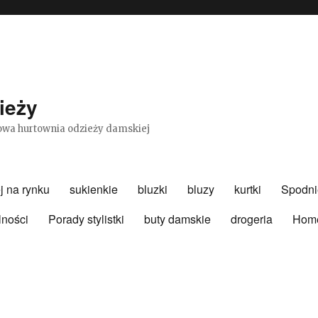
ieży
etowa hurtownia odzieży damskiej
j na rynku
sukienkie
bluzki
bluzy
kurtki
Spodni
lności
Porady stylistki
buty damskie
drogeria
Hom