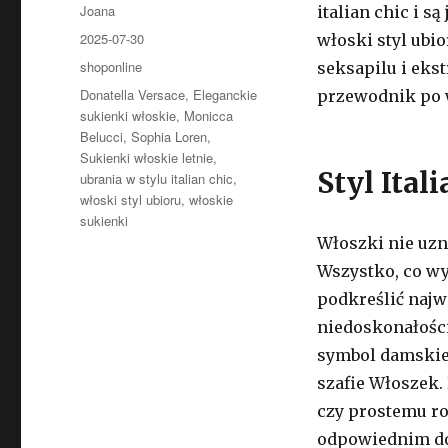
Autor
Joana
italian chic i s
Opublikowano
2025-07-30
włoski styl ubio
Kategorie
shoponline
seksapilu i eks
Tagi
Donatella Versace
,
Eleganckie
przewodnik po w
sukienki włoskie
,
Monicca
Belucci
,
Sophia Loren
,
Sukienki włoskie letnie
,
Styl Ital
ubrania w stylu italian chic
,
włoski styl ubioru
,
włoskie
sukienki
Włoszki nie uzn
Wszystko, co wy
podkreślić najw
niedoskonałości
symbol damskieg
szafie Włoszek.
czy prostemu ro
odpowiednim do