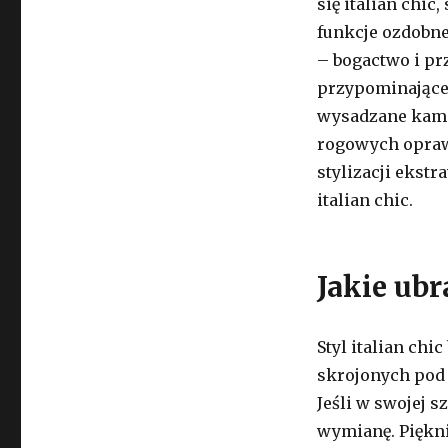
się italian chic
funkcje ozdobnej
– bogactwo i pr
przypominające 
wysadzane kami
rogowych oprawk
stylizacji ekst
italian chic.
Jakie ubr
Styl italian ch
skrojonych pod 
Jeśli w swojej s
wymianę. Piękn