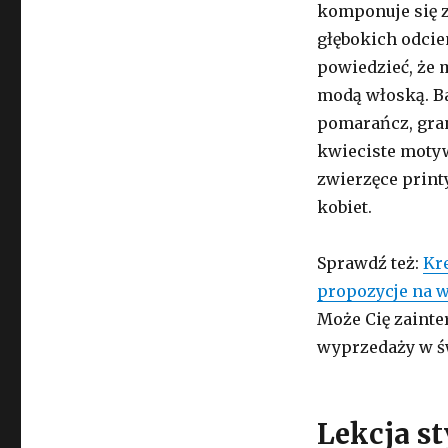
komponuje się z
głębokich odcie
powiedzieć, że 
modą włoską. B
pomarańcz, gran
kwieciste motyw
zwierzęce printy
kobiet.
Sprawdź też:
Kre
propozycje na 
Może Cię zainte
wyprzedaży w ś
Lekcja st