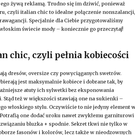
ą jego żywą reklamą. Trudno się im dziwić, ponieważ
ru, czyli italian chic to idealne połączenie nonszalancji
trawagancji. Specjalnie dla Ciebie przygotowaliśmy
łoskim świecie mody – koniecznie go przeczytaj!
ian chic, czyli pełnia kobiecości
ają dresów, oversize czy powyciąganych swetrów.
bierają jest maksymalnie kobiece i dobrane tak, by
ażniejsze atuty ich sylwetki bez eksponowania
. Stąd też w większości stawiają one na sukienki –
o włoskiego stylu. Oczywiście to nie jedyny element 
 Potrafią one dodać uroku nawet zwykłemu garniturowi
związaniu bluzka + spodnie. Sekret tkwi nie tylko w
borze fasonów i kolorów, lecz także w nieodzownych