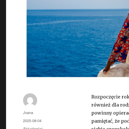
Rozpoczęcie roku
również dla ro
Autor
Joana
powinny opiera
Opublikowano
2025-08-04
pamiętać, że po
Kategorie
Aktualności
siebie czegokol