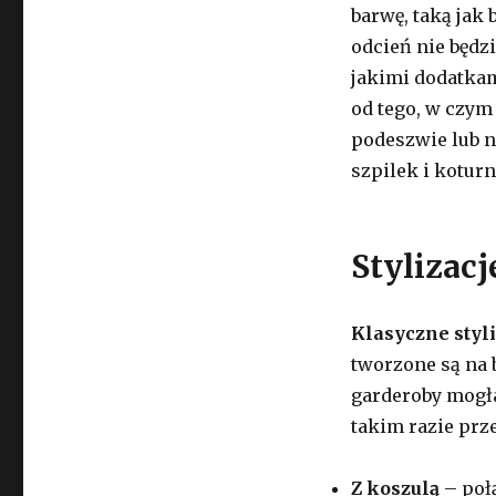
barwę, taką jak 
odcień nie będzi
jakimi dodatkami
od tego, w czym 
podeszwie lub 
szpilek i koturn
Stylizacj
Klasyczne styl
tworzone są na 
garderoby mogła
takim razie prz
Z koszulą
– poł