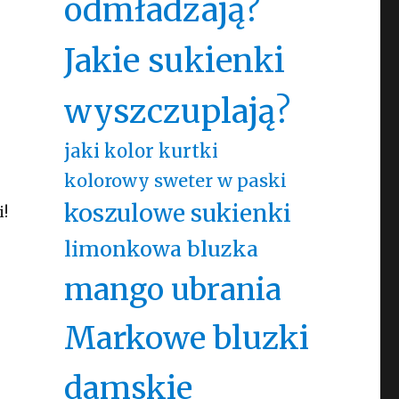
odmładzają?
Jakie sukienki
wyszczuplają?
o
jaki kolor kurtki
kolorowy sweter w paski
koszulowe sukienki
i!
limonkowa bluzka
mango ubrania
Markowe bluzki
,
damskie