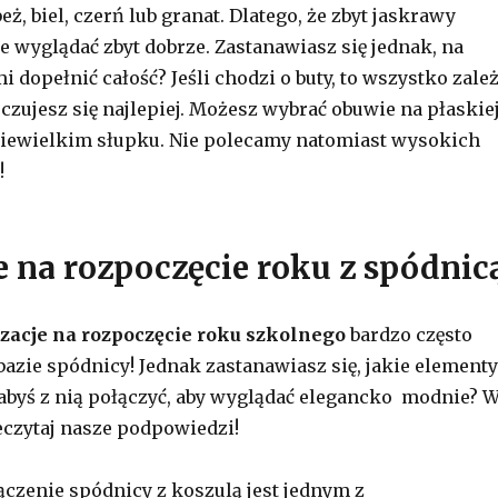
beż, biel, czerń lub granat. Dlatego, że zbyt jaskrawy
e wyglądać zbyt dobrze. Zastanawiasz się jednak, na
 dopełnić całość? Jeśli chodzi o buty, to wszystko zale
czujesz się najlepiej. Możesz wybrać obuwie na płaskie
niewielkim słupku. Nie polecamy natomiast wysokich
!
e na rozpoczęcie roku z spódnic
izacje na rozpoczęcie roku szkolnego
bardzo często
bazie spódnicy! Jednak zastanawiasz się, jakie elementy
byś z nią połączyć, aby wyglądać elegancko modnie? 
eczytaj nasze podpowiedzi!
ączenie spódnicy z koszulą jest jednym z