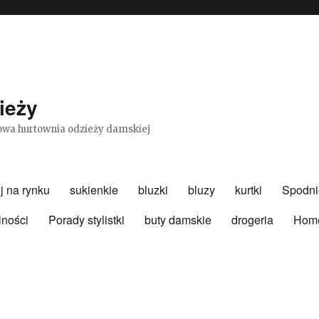
ieży
etowa hurtownia odzieży damskiej
j na rynku
sukienkie
bluzki
bluzy
kurtki
Spodni
lności
Porady stylistki
buty damskie
drogeria
Hom