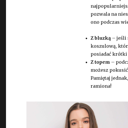
najpopularniejs
pozwala na nies
ono podczas wi
Z bluzką
– jeśli
koszulową, któr
posiadać krótki 
Z topem
– podcz
możesz pokusić
Pamiętaj jednak
ramiona!