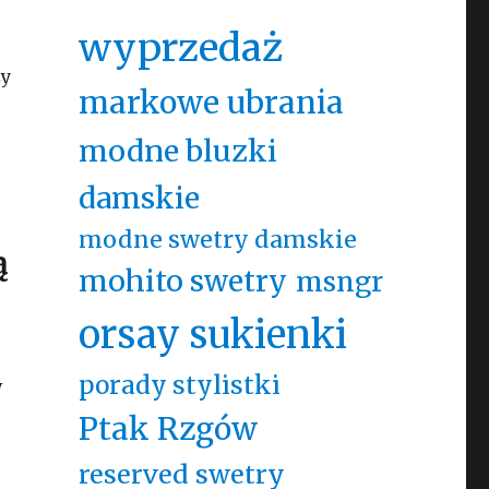
wyprzedaż
ży
markowe ubrania
j
modne bluzki
damskie
modne swetry damskie
ą
mohito swetry
msngr
orsay sukienki
porady stylistki
W
Ptak Rzgów
reserved swetry