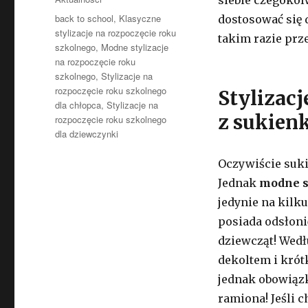
Tagi
back to school
,
Klasyczne
dostosować się 
stylizacje na rozpoczęcie roku
takim razie prz
szkolnego
,
Modne stylizacje
na rozpoczęcie roku
szkolnego
,
Stylizacje na
rozpoczęcie roku szkolnego
Stylizacj
dla chłopca
,
Stylizacje na
z sukien
rozpoczęcie roku szkolnego
dla dziewczynki
Oczywiście suki
Jednak
modne s
jedynie na kilk
posiada odsłoni
dziewcząt! Wedł
dekoltem i kró
jednak obowiązk
ramiona! Jeśli 