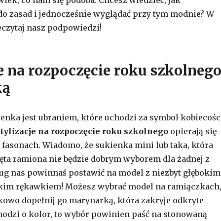
do zasad i jednocześnie wyglądać przy tym modnie? W
eczytaj nasz podpowiedzi!
e na rozpoczęcie roku szkolneg
ką
enka jest ubraniem, które uchodzi za symbol kobiecośc
tylizacje na rozpoczęcie roku szkolnego
opierają się
u fasonach. Wiadomo, że sukienka mini lub taka, która
ęta ramiona nie będzie dobrym wyborem dla żadnej z
ug nas powinnaś postawić na model z niezbyt głębokim
tkim rękawkiem! Możesz wybrać model na ramiączkach
owo dopełnij go marynarką, która zakryje odkryte
chodzi o kolor, to wybór powinien paść na stonowaną