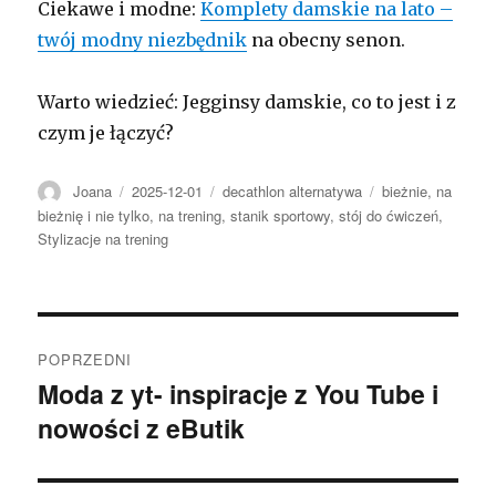
Ciekawe i modne:
Komplety damskie na lato –
twój modny niezbędnik
na obecny senon.
Warto wiedzieć: Jegginsy damskie, co to jest i z
czym je łączyć?
Autor
Opublikowano
Kategorie
Tagi
Joana
2025-12-01
decathlon alternatywa
bieżnie
,
na
bieżnię i nie tylko
,
na trening
,
stanik sportowy
,
stój do ćwiczeń
,
Stylizacje na trening
Nawigacja
POPRZEDNI
wpisu
Moda z yt- inspiracje z You Tube i
Poprzedni
nowości z eButik
wpis: