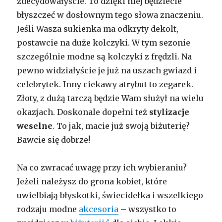
zdecydowałyście. To dzięki niej będziecie
błyszczeć w dosłownym tego słowa znaczeniu.
Jeśli Wasza sukienka ma odkryty dekolt,
postawcie na duże kolczyki. W tym sezonie
szczególnie modne są kolczyki z frędzli. Na
pewno widziałyście je już na uszach gwiazd i
celebrytek. Inny ciekawy atrybut to zegarek.
Złoty, z dużą tarczą będzie Wam służył na wielu
okazjach. Doskonale dopełni też
stylizacje
weselne
. To jak, macie już swoją biżuterię?
Bawcie się dobrze!
Na co zwracać uwagę przy ich wybieraniu?
Jeżeli należysz do grona kobiet, które
uwielbiają błyskotki, świecidełka i wszelkiego
rodzaju modne
akcesoria
– wszystko to