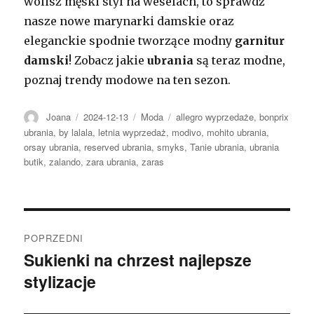
wolisz męski styl na weselach, to sprawdź
nasze nowe marynarki damskie oraz
eleganckie spodnie tworzące modny
garnitur
damski
! Zobacz jakie
ubrania
są teraz modne,
poznaj trendy modowe na ten sezon.
Autor
Opublikowano
Kategorie
Tagi
Joana
2024-12-13
Moda
allegro wyprzedaże
,
bonprix
ubrania
,
by lalala
,
letnia wyprzedaż
,
modivo
,
mohito ubrania
,
orsay ubrania
,
reserved ubrania
,
smyks
,
Tanie ubrania
,
ubrania
butik
,
zalando
,
zara ubrania
,
zaras
Nawigacja
POPRZEDNI
wpisu
Sukienki na chrzest najlepsze
Poprzedni
stylizacje
wpis: