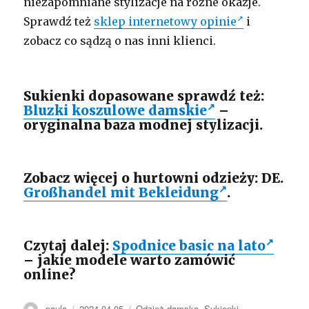
niezapomniane stylizacje na różne okazje.
Sprawdź też
sklep internetowy opinie
i
zobacz co sądzą o nas inni klienci.
Sukienki dopasowane sprawdź też:
Bluzki koszulowe damskie
–
oryginalna baza modnej stylizacji.
Zobacz więcej o hurtowni odzieży: DE.
Großhandel mit Bekleidung
.
Czytaj dalej:
Spodnice basic na lato
– jakie modele warto zamówić
online?
Autor
Opublikowano
Kategorie
paula
2024-04-05
Odzież damska
,
Sukienki