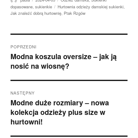
Tagi
dopasowane
,
sukienkie
Hurtownia odzieży damskiej sukienki
,
Jak znaleźć dobrą hurtownię
,
Ptak Rzgów
Nawigacja
POPRZEDNI
wpisu
Modna koszula oversize – jak ją
Poprzedni
nosić na wiosnę?
wpis:
NASTĘPNY
Modne duże rozmiary – nowa
Następny
kolekcja odzieży plus size w
wpis:
hurtowni!