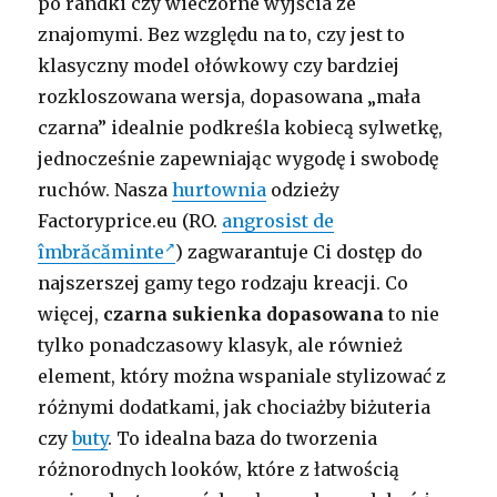
po randki czy wieczorne wyjścia ze
znajomymi. Bez względu na to, czy jest to
klasyczny model ołówkowy czy bardziej
rozkloszowana wersja, dopasowana „mała
czarna” idealnie podkreśla kobiecą sylwetkę,
jednocześnie zapewniając wygodę i swobodę
ruchów. Nasza
hurtownia
odzieży
Factoryprice.eu (RO.
angrosist de
îmbrăcăminte
) zagwarantuje Ci dostęp do
najszerszej gamy tego rodzaju kreacji. Co
więcej,
czarna sukienka dopasowana
to nie
tylko ponadczasowy klasyk, ale również
element, który można wspaniale stylizować z
różnymi dodatkami, jak chociażby biżuteria
czy
buty
. To idealna baza do tworzenia
różnorodnych looków, które z łatwością