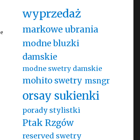
wyprzedaż
markowe ubrania
re
modne bluzki
damskie
.
modne swetry damskie
o
mohito swetry
msngr
orsay sukienki
porady stylistki
Ptak Rzgów
reserved swetry