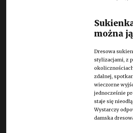
Sukienka
można ją
Dresowa sukien
stylizacjami, z
okolicznościach
zdalnej, spotka
wieczorne wyjśc
jednocześnie pr
staje się nieod
Wystarczy odp
damska dresowa 