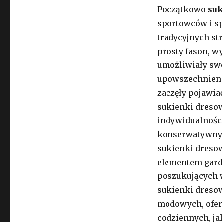
Początkowo
su
sportowców i sp
tradycyjnych st
prosty fason, w
umożliwiały swo
upowszechnieni
zaczęły pojawiać
sukienki dresow
indywidualności
konserwatywny
sukienki dresow
elementem garde
poszukujących w
sukienki dreso
modowych, ofer
codziennych, jak