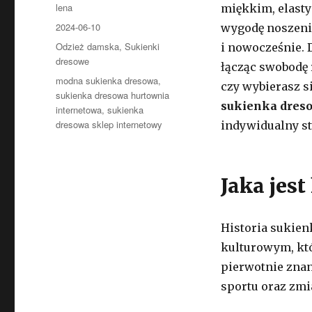
Autor
lena
miękkim, elast
Opublikowano
2024-06-10
wygodę noszenia
Kategorie
Odzież damska
,
Sukienki
i nowocześnie. 
dresowe
łącząc swobodę 
Tagi
modna sukienka dresowa
,
czy wybierasz s
sukienka dresowa hurtownia
sukienka dres
internetowa
,
sukienka
dresowa sklep internetowy
indywidualny st
Jaka jes
Historia sukien
kulturowym, któ
pierwotnie znan
sportu oraz zmi