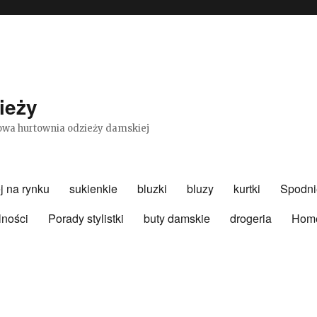
ieży
etowa hurtownia odzieży damskiej
j na rynku
sukienkie
bluzki
bluzy
kurtki
Spodni
lności
Porady stylistki
buty damskie
drogeria
Hom