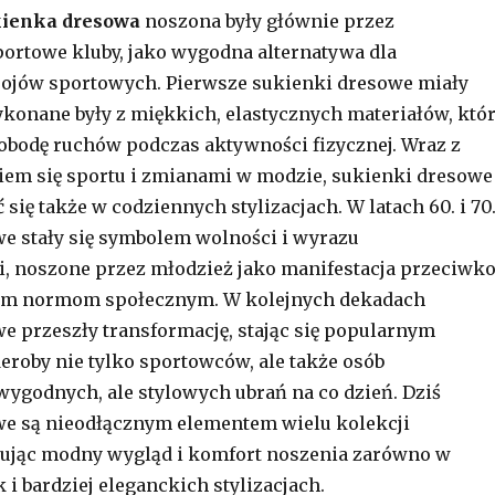
kienka dresowa
noszona były głównie przez
ortowe kluby, jako wygodna alternatywa dla
rojów sportowych. Pierwsze sukienki dresowe miały
ykonane były z miękkich, elastycznych materiałów, któ
bodę ruchów podczas aktywności fizycznej. Wraz z
em się sportu i zmianami w modzie, sukienki dresowe
 się także w codziennych stylizacjach. W latach 60. i 70
e stały się symbolem wolności i wyrazu
, noszone przez młodzież jako manifestacja przeciwk
m normom społecznym. W kolejnych dekadach
e przeszły transformację, stając się popularnym
roby nie tylko sportowców, ale także osób
ygodnych, ale stylowych ubrań na co dzień. Dziś
we są nieodłącznym elementem wielu kolekcji
ując modny wygląd i komfort noszenia zarówno w
 i bardziej eleganckich stylizacjach.