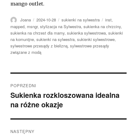
mango outlet.
Autor
Opublikowano
Kategorie
Tagi
Joana
2024-10-28
sukienki na sylwestra
inst
,
mapped
,
msngr
,
stylizacja na Sylwestra
,
sukienka na chrzciny
,
sukienka na chrzest dla mamy
,
sukienka sylwestrowa
,
sukienki
na komunijne
,
sukienki na sylwestra
,
sukienki sylwestrowe
,
sylwestrowe przesądy z bielizną
,
sylwestrowe przesądy
związane z modą
Nawigacja
POPRZEDNI
wpisu
Sukienka rozkloszowana idealna
Poprzedni
na różne okazje
wpis:
NASTĘPNY