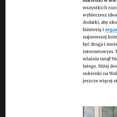
sukienki w wi
wszystkich rozm
wybierzesz idea
dodatki, aby sko
biżuterię i
zega
najnowszej kole
być droga i moż
internetowym. 
właśnie tutaj! N
lutego. Niżej do
sukienki na Wale
jeszcze więcej 