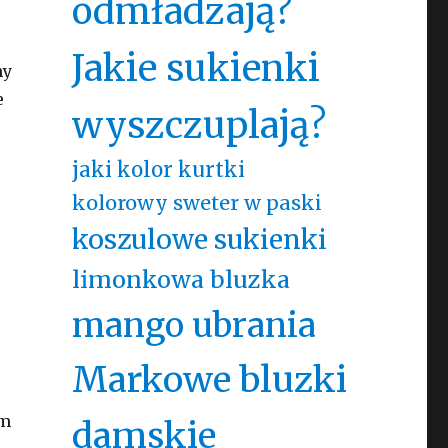
odmładzają?
Jakie sukienki
my
e
wyszczuplają?
jaki kolor kurtki
kolorowy sweter w paski
koszulowe sukienki
limonkowa bluzka
mango ubrania
Markowe bluzki
am
damskie