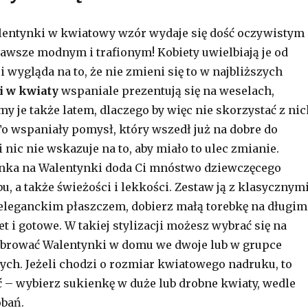
lentynki w kwiatowy wzór wydaje się dość oczywistym
awsze modnym i trafionym! Kobiety uwielbiają je od
i wygląda na to, że nie zmieni się to w najbliższych
i w kwiaty
wspaniale prezentują się na weselach,
y je także latem, dlaczego by więc nie skorzystać z nic
o wspaniały pomysł, który wszedł już na dobre do
nic nie wskazuje na to, aby miało to ulec zmianie.
nka na Walentynki doda Ci mnóstwo dziewczęcego
, a także świeżości i lekkości. Zestaw ją z klasycznym
eleganckim płaszczem, dobierz małą torebkę na długim
t i gotowe. W takiej stylizacji możesz wybrać się na
ebrować Walentynki w domu we dwoje lub w grupce
ych. Jeżeli chodzi o rozmiar kwiatowego nadruku, to
– wybierz sukienkę w duże lub drobne kwiaty, wedle
bań.