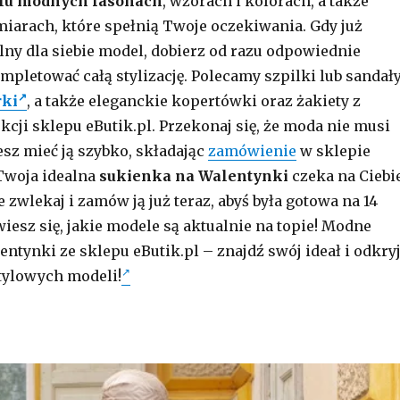
elu modnych fasonach
, wzorach i kolorach, a także
iarach, które spełnią Twoje oczekiwania. Gdy już
lny dla siebie model, dobierz od razu odpowiednie
mpletować całą stylizację. Polecamy szpilki lub sandały
rki
, a także eleganckie kopertówki oraz żakiety z
kcji sklepu eButik.pl. Przekonaj się, że moda nie musi
esz mieć ją szybko, składając
zamówienie
w sklepie
Twoja idealna
sukienka na Walentynki
czeka na Ciebi
ie zwlekaj i zamów ją już teraz, abyś była gotowa na 14
wiesz się, jakie modele są aktualnie na topie! Modne
ntynki ze sklepu eButik.pl – znajdź swój ideał i odkry
stylowych modeli!