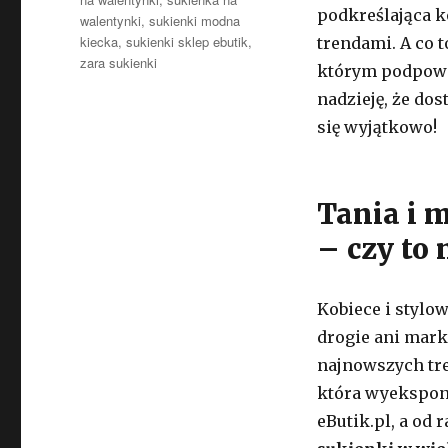
podkreślająca k
walentynki
,
sukienki modna
kiecka
,
sukienki sklep ebutik
,
trendami. A co 
zara sukienki
którym podpowi
nadzieję, że do
się wyjątkowo!
Tania i 
– czy to
Kobiece i stylo
drogie ani mar
najnowszych tre
która wyeksponu
eButik.pl, a od