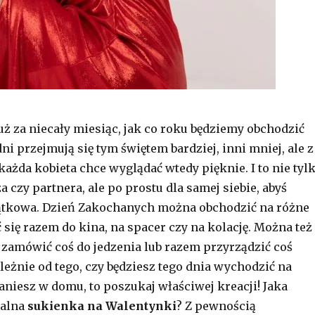
 już za niecały miesiąc, jak co roku będziemy obchodzić
edni przejmują się tym świętem bardziej, inni mniej, ale z
każda kobieta chce wyglądać wtedy pięknie. I to nie tyl
 czy partnera, ale po prostu dla samej siebie, abyś
jątkowa. Dzień Zakochanych można obchodzić na różne
 się razem do kina, na spacer czy na kolację. Można też
 zamówić coś do jedzenia lub razem przyrządzić coś
leżnie od tego, czy będziesz tego dnia wychodzić na
aniesz w domu, to poszukaj właściwej kreacji! Jaka
ealna
sukienka na Walentynki
? Z pewnością