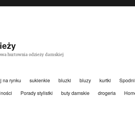
ieży
etowa hurtownia odzieży damskiej
j na rynku
sukienkie
bluzki
bluzy
kurtki
Spodni
lności
Porady stylistki
buty damskie
drogeria
Hom