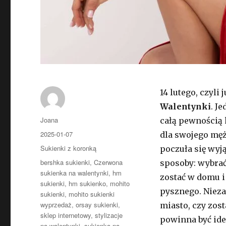
14 lutego, czyli
Walentynki
. J
Autor
Joana
całą pewnością 
Opublikowano
2025-01-07
dla swojego męża
Kategorie
Sukienki z koronką
poczuła się wy
Tagi
bershka sukienki
,
Czerwona
sposoby: wybrać
sukienka na walentynki
,
hm
zostać w domu i
sukienki
,
hm sukienko
,
mohito
pysznego. Nieza
sukienki
,
mohito sukienki
wyprzedaż
,
orsay sukienki
,
miasto, czy zost
sklep internetowy
,
stylizacje
powinna być id
na walentynki
,
sukienka na