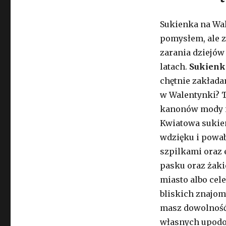
Sukienka na Wa
pomysłem, ale z
zarania dziejów 
latach.
Sukienk
chętnie zakładam
w Walentynki? T
kanonów mody i 
Kwiatowa sukie
wdzięku i powabu
szpilkami oraz 
pasku oraz żakie
miasto albo cel
bliskich znajom
masz dowolność 
własnych upodo