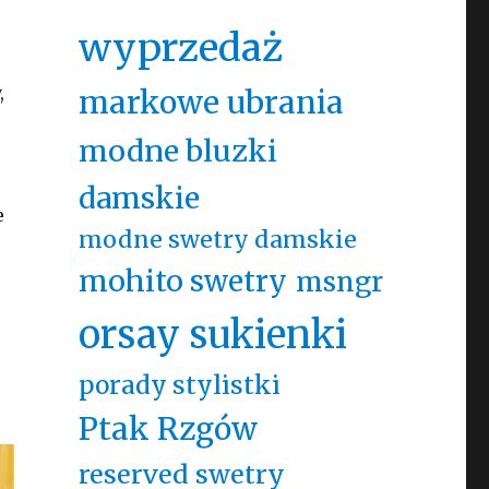
wyprzedaż
,
markowe ubrania
modne bluzki
damskie
e
modne swetry damskie
mohito swetry
msngr
j
orsay sukienki
porady stylistki
Ptak Rzgów
reserved swetry