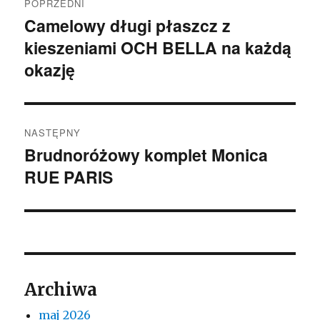
POPRZEDNI
wpisu
Camelowy długi płaszcz z
Poprzedni
kieszeniami OCH BELLA na każdą
wpis:
okazję
NASTĘPNY
Brudnoróżowy komplet Monica
Następny
RUE PARIS
wpis:
Archiwa
maj 2026