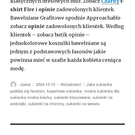
klasycznych dresowych bluz. Zobacz
Czarny
t-
shirt Fire
i
opinie
zadowolonych klientek.
Bawełniane Grafitowe spodnie Approachable
zobacz
opinie
zadowolonych klientek. Według
klientek – zobacz butik opinie –
jednokolorowe koszulki bawełniane są
jednym z podstawowych fasonów jakie
powinna mieć w szafie każda kobieta ceniąca
modę.
Autor
Opublikowano
Kategorie
Tagi
Joana
2024-10-15
Aktualności
Jaka sukienka
podoba się facetom
,
kopertowa sukienka
,
modna sukienka dla
,
sukienka modna kiecka
,
sukienki kloszowane
,
sukienki na
andrzejki
,
sukienki na chrzciny
,
sukienki na weselu
Nawigacja