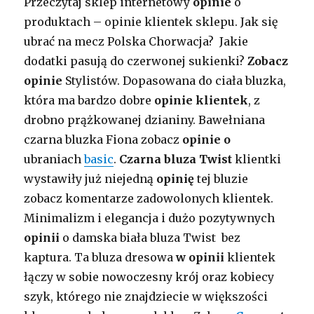
Przeczytaj sklep internetowy
opinie
o
produktach – opinie klientek sklepu. Jak się
ubrać na mecz Polska Chorwacja? Jakie
dodatki pasują do czerwonej sukienki?
Zobacz
opinie
Stylistów. Dopasowana do ciała bluzka,
która ma bardzo dobre
opinie klientek
, z
drobno prążkowanej dzianiny.
Bawełniana
czarna bluzka Fiona zobacz
opinie o
ubraniach
basic
.
Czarna bluza Twist
klientki
wystawiły już niejedną
opinię
tej bluzie
zobacz komentarze
zadowolonych klientek.
Minimalizm i elegancja i dużo pozytywnych
opinii
o
damska
b
iała bluza Twist bez
kaptura. Ta bluza dresowa
w opinii
klientek
łączy w sobie nowoczesny krój oraz kobiecy
szyk, którego nie znajdziecie w większości