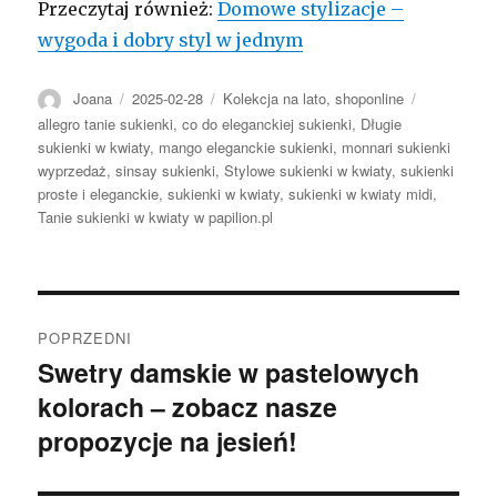
Przeczytaj również:
Domowe stylizacje –
wygoda i dobry styl w jednym
Autor
Opublikowano
Kategorie
Tagi
Joana
2025-02-28
Kolekcja na lato
,
shoponline
allegro tanie sukienki
,
co do eleganckiej sukienki
,
Długie
sukienki w kwiaty
,
mango eleganckie sukienki
,
monnari sukienki
wyprzedaż
,
sinsay sukienki
,
Stylowe sukienki w kwiaty
,
sukienki
proste i eleganckie
,
sukienki w kwiaty
,
sukienki w kwiaty midi
,
Tanie sukienki w kwiaty w papilion.pl
Nawigacja
POPRZEDNI
wpisu
Swetry damskie w pastelowych
Poprzedni
kolorach – zobacz nasze
wpis:
propozycje na jesień!