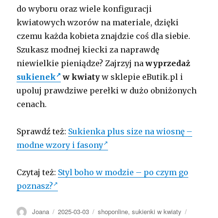
do wyboru oraz wiele konfiguracji
kwiatowych wzorów na materiale, dzięki
czemu każda kobieta znajdzie coś dla siebie.
Szukasz modnej kiecki za naprawdę
niewielkie pieniądze? Zajrzyj na
wyprzedaż
sukienek
w kwiaty
w sklepie eButik.pl i
upoluj prawdziwe perełki w dużo obniżonych
cenach.
Sprawdź też:
Sukienka plus size na wiosnę –
modne wzory i fasony
Czytaj też:
Styl boho w modzie – po czym go
poznasz?
Autor
Opublikowano
Kategorie
Tagi
Joana
2025-03-03
shoponline
,
sukienki w kwiaty