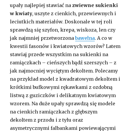
upały najlepiej stawiać na
zwiewne sukienki
w kwiaty
, uszyte z cienkich, przewiewnych i
leciutkich materiałów. Doskonale w tej roli
sprawdzą się szyfon, krepa, wiskoza, len czy
jak najmniej przetworzona
bawełna
. A co w
kwestii fasonów i kwiatowych wzorów? Latem
stawiaj przede wszystkim na sukienki na
ramiączkach – cieńszych bądź szerszych – z
jak najmocniej wyciętym dekoltem. Polecamy
na przykład model z kwadratowym dekoltem i
krótkimi bufkowymi rękawkami z ozdobną
listwą z guziczków i delikatnym kwiatowym
wzorem. Na duże upały sprawdzą się modele
na cienkich ramiączkach z głębszym
dekoltem z przodu i z tyłu oraz
asymetrycznymi falbankami powiewającymi