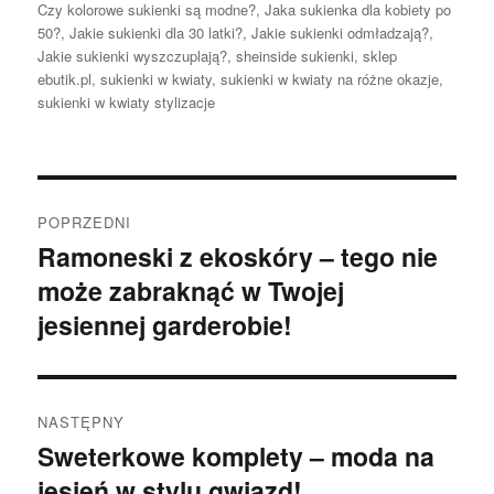
Czy kolorowe sukienki są modne?
,
Jaka sukienka dla kobiety po
50?
,
Jakie sukienki dla 30 latki?
,
Jakie sukienki odmładzają?
,
Jakie sukienki wyszczuplają?
,
sheinside sukienki
,
sklep
ebutik.pl
,
sukienki w kwiaty
,
sukienki w kwiaty na różne okazje
,
sukienki w kwiaty stylizacje
Nawigacja
POPRZEDNI
wpisu
Ramoneski z ekoskóry – tego nie
Poprzedni
może zabraknąć w Twojej
wpis:
jesiennej garderobie!
NASTĘPNY
Sweterkowe komplety – moda na
Następny
jesień w stylu gwiazd!
wpis: