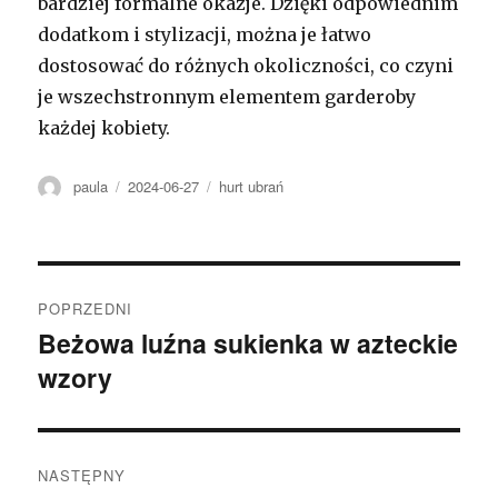
bardziej formalne okazje. Dzięki odpowiednim
dodatkom i stylizacji, można je łatwo
dostosować do różnych okoliczności, co czyni
je wszechstronnym elementem garderoby
każdej kobiety.
Autor
Opublikowano
Kategorie
paula
2024-06-27
hurt ubrań
Nawigacja
POPRZEDNI
wpisu
Beżowa luźna sukienka w azteckie
Poprzedni
wzory
wpis:
NASTĘPNY