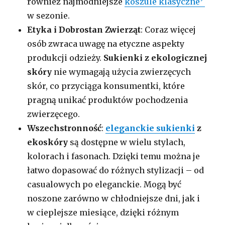
również najmodniejsze
koszule klasyczne
w sezonie.
Etyka i Dobrostan Zwierząt
: Coraz więcej
osób zwraca uwagę na etyczne aspekty
produkcji odzieży.
Sukienki z ekologicznej
skóry
nie wymagają użycia zwierzęcych
skór, co przyciąga konsumentki, które
pragną unikać produktów pochodzenia
zwierzęcego.
Wszechstronność
:
eleganckie sukienki
z
ekoskóry
są dostępne w wielu stylach,
kolorach i fasonach. Dzięki temu można je
łatwo dopasować do różnych stylizacji – od
casualowych po eleganckie. Mogą być
noszone zarówno w chłodniejsze dni, jak i
w cieplejsze miesiące, dzięki różnym