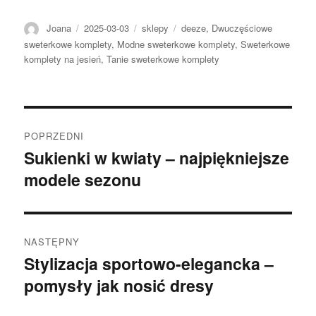
Autor
Opublikowano
Kategorie
Tagi
Joana
2025-03-03
sklepy
deeze
,
Dwuczęściowe
sweterkowe komplety
,
Modne sweterkowe komplety
,
Sweterkowe
komplety na jesień
,
Tanie sweterkowe komplety
Nawigacja
POPRZEDNI
wpisu
Sukienki w kwiaty – najpiękniejsze
Poprzedni
modele sezonu
wpis:
NASTĘPNY
Stylizacja sportowo-elegancka –
Następny
pomysły jak nosić dresy
wpis: