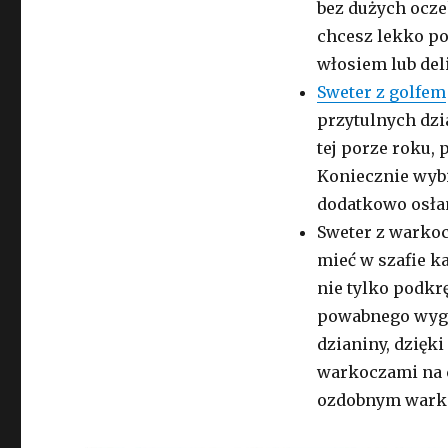
bez dużych ocze
chcesz lekko po
włosiem lub del
Sweter z golfem
przytulnych dzi
tej porze roku,
Koniecznie wybi
dodatkowo osłan
Sweter z warkoc
mieć w szafie k
nie tylko podkr
powabnego wygl
dzianiny, dzięki
warkoczami na c
ozdobnym wark