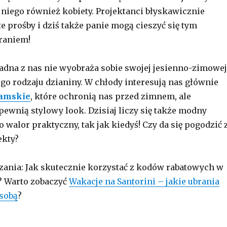
 niego również kobiety. Projektanci błyskawicznie
e prośby i dziś także panie mogą cieszyć się tym
raniem!
adna z nas nie wyobraża sobie swojej jesienno-zimowej
ego rodzaju dzianiny. W chłody interesują nas głównie
damskie
, które ochronią nas przed zimnem, ale
pewnią stylowy look. Dzisiaj liczy się także modny
o walor praktyczny, tak jak kiedyś! Czy da się pogodzić 
ekty?
zania: Jak skutecznie korzystać z kodów rabatowych w
? Warto zobaczyć
Wakacje na Santorini – jakie ubrania
 sobą
?