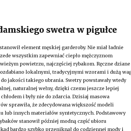
 damskiego swetra w pigułce
stanowił element męskiej garderoby. Nie miał ładnie
przede wszystkim zapewniać ciepło mężczyznom
wieżym powietrzu, najczęściej rybakom. Ręczne dziane
ozdabiano lokalnymi, tradycyjnymi wzorami i dużą wa
o jakości takiego ubrania. Swetry powstawały wtedy
lnej, naturalnej wełny, dzięki czemu jeszcze lepiej
 chłodem i były nie do zdarcia. Dzisiaj masowa
rów sprawiła, że zdecydowana większość modeli
lu lub innych materiałów syntetycznych. Podstawowy
rybaków stanowił później modną część ubioru
skąd bardzo szybko przeniknął do codziennej mody i