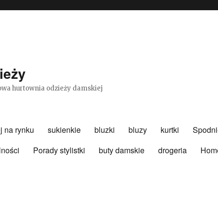
ieży
etowa hurtownia odzieży damskiej
j na rynku
sukienkie
bluzki
bluzy
kurtki
Spodni
lności
Porady stylistki
buty damskie
drogeria
Hom