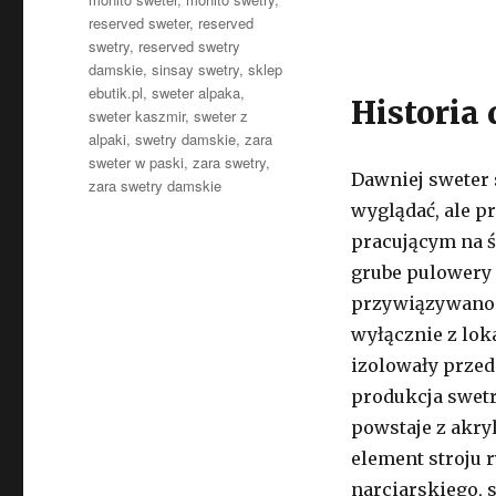
reserved sweter
,
reserved
swetry
,
reserved swetry
damskie
,
sinsay swetry
,
sklep
ebutik.pl
,
sweter alpaka
,
Historia
sweter kaszmir
,
sweter z
alpaki
,
swetry damskie
,
zara
sweter w paski
,
zara swetry
,
Dawniej sweter 
zara swetry damskie
wyglądać, ale 
pracującym na ś
grube pulowery 
przywiązywano d
wyłącznie z loka
izolowały przed
produkcja swet
powstaje z akry
element stroju 
narciarskiego, 