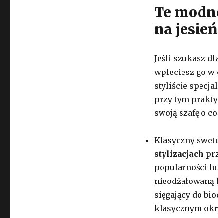
Te modne
na jesie
Jeśli szukasz dl
wpleciesz go w c
styliście specja
przy tym prakty
swoją szafę o co
Klasyczny swet
stylizacjach
prz
popularności lu
nieodżałowaną k
sięgający do bi
klasycznym okr