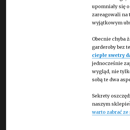
upomniały się o
zareagowali na t
wyjątkowym ub
Obecnie chyba ż
garderoby bez t
ciepłe swetry 
jednocześnie za
wygląd, nie tylk
sobą te dwa asp
Sekrety oszczęd
naszym sklepie
warto zabrać ze