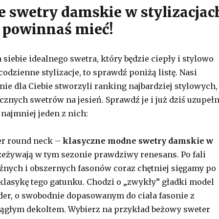
 swetry damskie w stylizacjac
ń powinnaś mieć!
a siebie idealnego swetra, który będzie ciepły i stylowo
odzienne stylizacje, to sprawdź poniżą listę. Nasi
lnie dla Ciebie stworzyli ranking najbardziej stylowych,
cznych swetrów na jesień. Sprawdź je i już dziś uzupełn
 najmniej jeden z nich:
er round neck –
klasyczne modne swetry damskie w
eżywają w tym sezonie prawdziwy renesans. Po fali
źnych i obszernych fasonów coraz chętniej sięgamy po
lasykę tego gatunku. Chodzi o „zwykły” gładki model
oder, o swobodnie dopasowanym do ciała fasonie z
ągłym dekoltem. Wybierz na przykład beżowy sweter