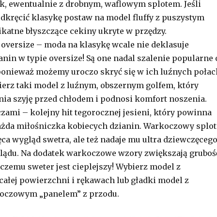
k, ewentualnie z drobnym, waflowym splotem. Jeśli
dkręcić klasykę postaw na model fluffy z puszystym
ikatne błyszczące cekiny ukryte w przędzy.
oversize – moda na klasykę wcale nie deklasuje
anin w typie oversize! Są one nadal szalenie popularne 
 ponieważ możemy uroczo skryć się w ich luźnych połac
erz taki model z luźnym, obszernym golfem, który
ia szyję przed chłodem i podnosi komfort noszenia.
zami – kolejny hit tegorocznej jesieni, który powinna
ażda miłośniczka kobiecych dzianin. Warkoczowy splot
ęca wygląd swetra, ale też nadaje mu ultra dziewczęcego
ądu. Na dodatek warkoczowe wzory zwiększają gruboś
 czemu sweter jest cieplejszy! Wybierz model z
ałej powierzchni i rękawach lub gładki model z
oczowym „panelem” z przodu.