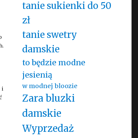
tanie sukienki do 50
zł
tanie swetry
o
h.
damskie
to będzie modne
jesienią
w modnej bloozie
 i
Zara bluzki
ć
damskie
Wyprzedaż