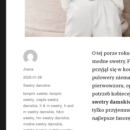
O tej porze rok
modne swetry. F
Autor
Joana
przyjął się w k
Opublikowano
2025-01-28
pulowery niemal
Kategorie
Swetry damskie
pierwowzoru, op
Tagi
bonprix sweter
,
bonprix
potrzeb kobiece
swetry
,
ciepłe swetry
swetry damskie 
damskie
,
h & m swetry
,
h and
tylko przyjemne
m swetry damskie
,
h&m
swetry
,
hm swetry damskie
,
najlepsze fasony
modne swetry damskie
,
mohito sweter
,
mohito swetry
,