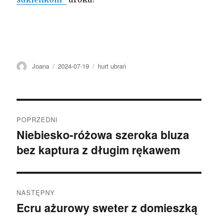
Autor
Opublikowano
Kategorie
Joana
2024-07-19
hurt ubrań
Nawigacja
POPRZEDNI
wpisu
Niebiesko-różowa szeroka bluza
Poprzedni
bez kaptura z długim rękawem
wpis:
NASTĘPNY
Ecru ażurowy sweter z domieszką
Następny