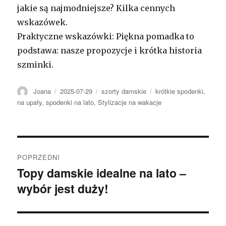
jakie są najmodniejsze? Kilka cennych
wskazówek.
Praktyczne wskazówki: Piękna pomadka to
podstawa: nasze propozycje i krótka historia
szminki.
Autor
Opublikowano
Kategorie
Tagi
Joana
2025-07-29
szorty damskie
krótkie spodenki
,
na upały
,
spodenki na lato
,
Stylizacje na wakacje
Nawigacja
POPRZEDNI
wpisu
Topy damskie idealne na lato –
Poprzedni
wybór jest duży!
wpis: