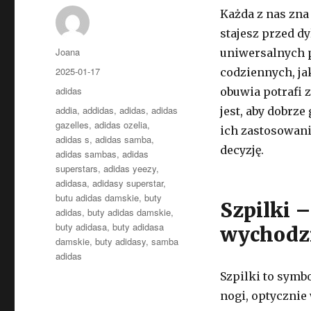
Każda z nas zna
stajesz przed dy
Autor
Joana
uniwersalnych p
Opublikowano
2025-01-17
codziennych, j
Kategorie
adidas
obuwia potrafi 
Tagi
addia
,
addidas
,
adidas
,
adidas
jest, aby dobrze
gazelles
,
adidas ozelia
,
ich zastosowani
adidas s
,
adidas samba
,
decyzję.
adidas sambas
,
adidas
superstars
,
adidas yeezy
,
adidasa
,
adidasy superstar
,
butu adidas damskie
,
buty
Szpilki –
adidas
,
buty adidas damskie
,
buty adidasa
,
buty adidasa
wychodz
damskie
,
buty adidasy
,
samba
adidas
Szpilki to symbo
nogi, optycznie