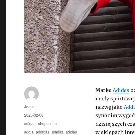
Marka
Adidas
od
mody sportowej 
Autor
Joana
nazwę jako
Add
Opublikowano
2025-02-08
synonim wygody
Kategorie
adidas
,
shoponline
dzisiejszych cza
Tagi
addia
,
addidas
,
adidas
,
adidas
w sklepach inte