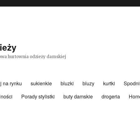
ieży
etowa hurtownia odzieży damskiej
j na rynku
sukienkie
bluzki
bluzy
kurtki
Spodni
lności
Porady stylistki
buty damskie
drogeria
Hom