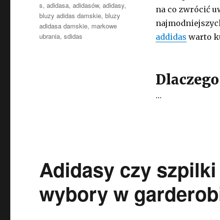
s
,
adidasa
,
adidasów
,
adidasy
,
na co zwrócić 
bluzy adidas damskie
,
bluzy
najmodniejszych
adidasa damskie
,
markowe
ubrania
,
sdidas
addidas
warto k
Dlaczego
…
Adidasy czy szpilki
wybory w garderob