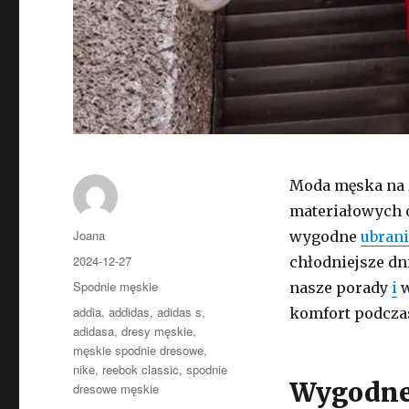
Moda męska na z
materiałowych o
Autor
Joana
wygodne
ubran
Opublikowano
2024-12-27
chłodniejsze dn
Kategorie
Spodnie męskie
nasze porady
i
w
Tagi
addia
,
addidas
,
adidas s
,
komfort podcza
adidasa
,
dresy męskie
,
męskie spodnie dresowe
,
nike
,
reebok classic
,
spodnie
Wygodne 
dresowe męskie