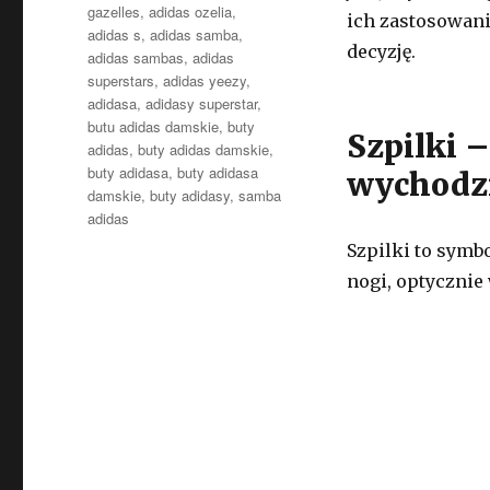
gazelles
,
adidas ozelia
,
ich zastosowani
adidas s
,
adidas samba
,
decyzję.
adidas sambas
,
adidas
superstars
,
adidas yeezy
,
adidasa
,
adidasy superstar
,
butu adidas damskie
,
buty
Szpilki –
adidas
,
buty adidas damskie
,
buty adidasa
,
buty adidasa
wychodz
damskie
,
buty adidasy
,
samba
adidas
Szpilki to symbo
nogi, optycznie