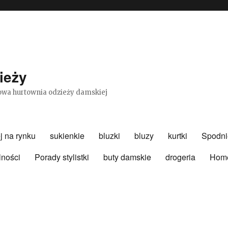
ieży
etowa hurtownia odzieży damskiej
j na rynku
sukienkie
bluzki
bluzy
kurtki
Spodni
lności
Porady stylistki
buty damskie
drogeria
Hom