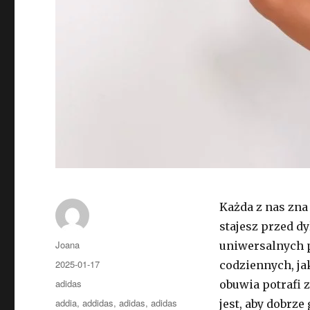
Każda z nas zna
stajesz przed dy
Autor
Joana
uniwersalnych p
Opublikowano
2025-01-17
codziennych, j
Kategorie
adidas
obuwia potrafi 
Tagi
addia
,
addidas
,
adidas
,
adidas
jest, aby dobrze