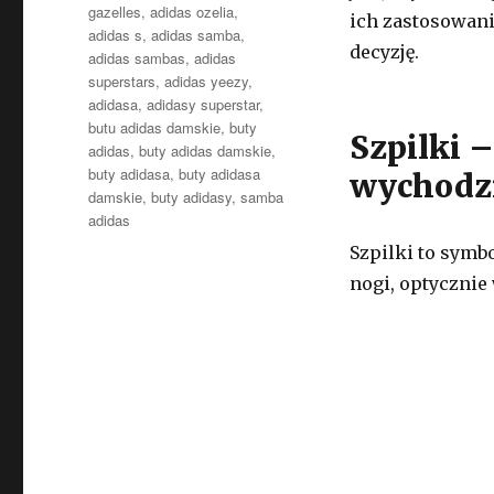
gazelles
,
adidas ozelia
,
ich zastosowani
adidas s
,
adidas samba
,
decyzję.
adidas sambas
,
adidas
superstars
,
adidas yeezy
,
adidasa
,
adidasy superstar
,
butu adidas damskie
,
buty
Szpilki –
adidas
,
buty adidas damskie
,
buty adidasa
,
buty adidasa
wychodz
damskie
,
buty adidasy
,
samba
adidas
Szpilki to symbo
nogi, optycznie