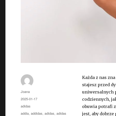
Każda z nas zna
stajesz przed dy
Autor
Joana
uniwersalnych p
Opublikowano
2025-01-17
codziennych, j
Kategorie
adidas
obuwia potrafi 
Tagi
addia
,
addidas
,
adidas
,
adidas
jest, aby dobrze