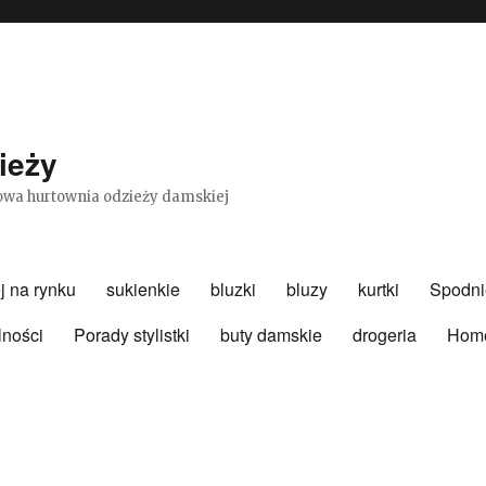
ieży
etowa hurtownia odzieży damskiej
j na rynku
sukienkie
bluzki
bluzy
kurtki
Spodni
lności
Porady stylistki
buty damskie
drogeria
Hom