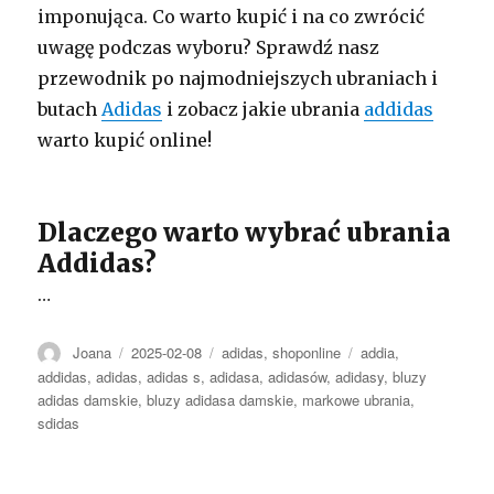
imponująca. Co warto kupić i na co zwrócić
uwagę podczas wyboru? Sprawdź nasz
przewodnik po najmodniejszych ubraniach i
butach
Adidas
i zobacz jakie ubrania
addidas
warto kupić online!
Dlaczego warto wybrać ubrania
Addidas?
…
Autor
Opublikowano
Kategorie
Tagi
Joana
2025-02-08
adidas
,
shoponline
addia
,
addidas
,
adidas
,
adidas s
,
adidasa
,
adidasów
,
adidasy
,
bluzy
adidas damskie
,
bluzy adidasa damskie
,
markowe ubrania
,
sdidas