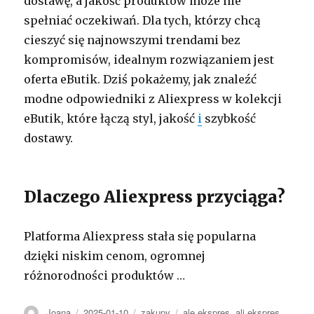
dostawę, a jakość produktów może nie
spełniać oczekiwań. Dla tych, którzy chcą
cieszyć się najnowszymi trendami bez
kompromisów, idealnym rozwiązaniem jest
oferta eButik. Dziś pokażemy, jak znaleźć
modne odpowiedniki z Aliexpress w kolekcji
eButik, które łączą styl, jakość
i
szybkość
dostawy.
Dlaczego Aliexpress przyciąga?
Platforma Aliexpress stała się popularna
dzięki niskim cenom, ogromnej
różnorodności produktów …
Autor
Opublikowano
Kategorie
Tagi
Joana
2025-01-10
zakupy
ale ekspres
,
ali ekspres
,