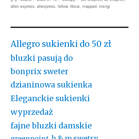
alien express
,
aliexpress
,
fellow
,
librus
,
mapped
,
msngr
Allegro sukienki do 50 zł
bluzki pasują do
bonprix sweter
dzianinowa sukienka
Eleganckie sukienki
wyprzedaż
fajne bluzki damskie
h & m swetry
greenpoint