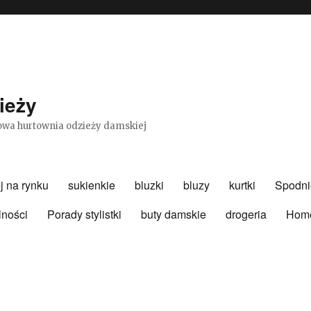
ieży
etowa hurtownia odzieży damskiej
j na rynku
sukienkie
bluzki
bluzy
kurtki
Spodni
lności
Porady stylistki
buty damskie
drogeria
Hom