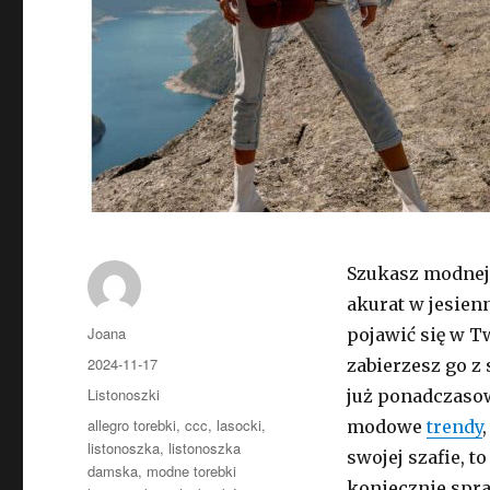
Szukasz modnej 
akurat w jesien
Autor
Joana
pojawić się w Tw
Opublikowano
2024-11-17
zabierzesz go z
Kategorie
Listonoszki
już ponadczasow
Tagi
allegro torebki
,
ccc
,
lasocki
,
modowe
trendy
listonoszka
,
listonoszka
swojej szafie, t
damska
,
modne torebki
koniecznie spra