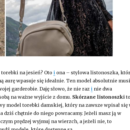
torebki na jesień? Oto
i
ona – stylowa listonoszka, któ
ną aurę wpasuje się idealnie. Ten model absolutnie mus
ojej garderobie. Daję słowo, że nie raz
i
nie dwa
 sobą na ważne wyjście z domu.
Skórzane listonoszki
t
y model torebki damskiej, który na zawsze wpisał się
, a dziś chętnie do niego powracamy. Jeżeli masz ją w
o czym prędzej wyjmuj na wierzch, a jeżeli nie, to
wdź modele, które dostępne są …