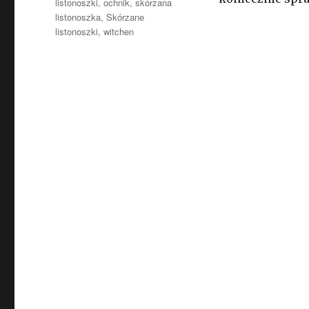
listonoszki
,
ochnik
,
skórzana
listonoszka
,
Skórzane
listonoszki
,
witchen