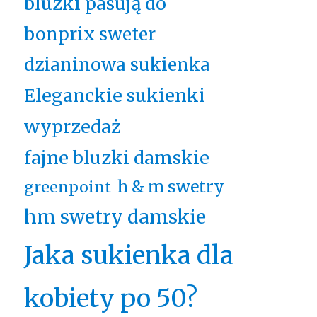
bluzki pasują do
bonprix sweter
dzianinowa sukienka
Eleganckie sukienki
wyprzedaż
fajne bluzki damskie
h & m swetry
greenpoint
hm swetry damskie
Jaka sukienka dla
kobiety po 50?