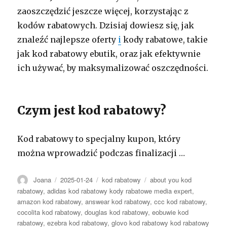
zaoszczędzić jeszcze więcej, korzystając z
kodów rabatowych. Dzisiaj dowiesz się, jak
znaleźć najlepsze oferty
i
kody rabatowe, takie
jak kod rabatowy ebutik, oraz jak efektywnie
ich używać, by maksymalizować oszczędności.
Czym jest kod rabatowy?
Kod rabatowy to specjalny kupon, który
można wprowadzić podczas finalizacji …
Autor
Opublikowano
Kategorie
Tagi
Joana
2025-01-24
kod rabatowy
about you kod
rabatowy
,
adidas kod rabatowy kody rabatowe media expert
,
amazon kod rabatowy
,
answear kod rabatowy
,
ccc kod rabatowy
,
cocolita kod rabatowy
,
douglas kod rabatowy
,
eobuwie kod
rabatowy
,
ezebra kod rabatowy
,
glovo kod rabatowy kod rabatowy