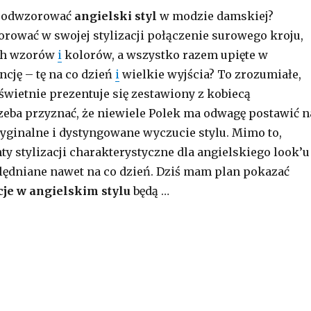
ak odwzorować
angielski styl
w modzie damskiej?
rować w swojej stylizacji połączenie surowego kroju,
ch wzorów
i
kolorów, a wszystko razem upięte w
ncję – tę na co dzień
i
wielkie wyjścia? To zrozumiałe,
 świetnie prezentuje się zestawiony z kobiecą
rzeba przyznać, że niewiele Polek ma odwagę postawić n
yginalne i dystyngowane wyczucie stylu. Mimo to,
ty stylizacji charakterystyczne dla angielskiego look’u
lędniane nawet na co dzień. Dziś mam plan pokazać
cje w angielskim stylu
będą …