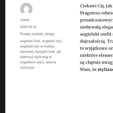
Ciekawi Cię, j
Pragniesz odwzo
Autor
Joana
ponadczasowy
Opublikowano
2025-03-10
niebywałą elega
Kategorie
Porady stylistki
,
sklepy
angielski outfit
Tagi
angielski look
,
angielski styl
,
dojrzałością. T
angielski styl w modzie
to wyjątkowo or
damskiej
,
brytyjski look
,
jak
niektóre elemen
stworzyć stylizację w
angielskim stylu
,
wiosna
są chętnie uwzg
stylizacje
Wam, że
styliza