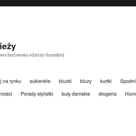
ieży
etowa hurtownia odzieży damskiej
j na rynku
sukienkie
bluzki
bluzy
kurtki
Spodni
lności
Porady stylistki
buty damskie
drogeria
Hom