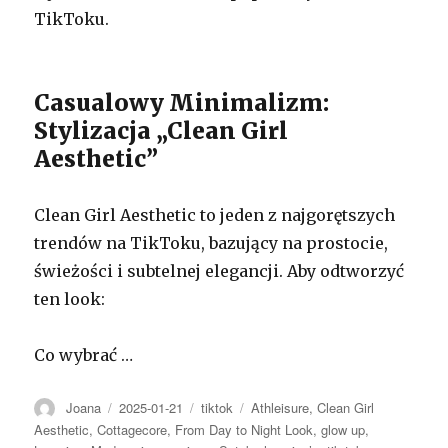
TikToku.
Casualowy Minimalizm:
Stylizacja „Clean Girl
Aesthetic”
Clean Girl Aesthetic to jeden z najgorętszych
trendów na TikToku, bazujący na prostocie,
świeżości i subtelnej elegancji. Aby odtworzyć
ten look:
Co wybrać …
Autor
Opublikowano
Kategorie
Tagi
Joana
2025-01-21
tiktok
Athleisure
,
Clean Girl
Aesthetic
,
Cottagecore
,
From Day to Night Look
,
glow up
,