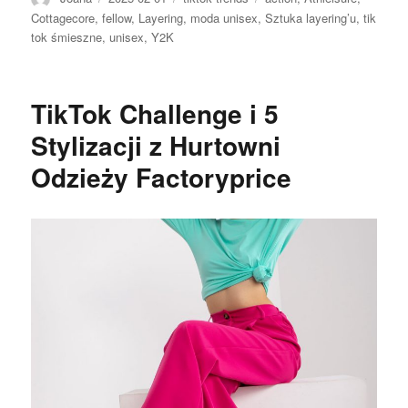
Cottagecore
,
fellow
,
Layering
,
moda unisex
,
Sztuka layering’u
,
tik
tok śmieszne
,
unisex
,
Y2K
TikTok Challenge i 5
Stylizacji z Hurtowni
Odzieży Factoryprice