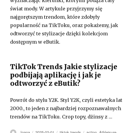
wyznaczając kierunki, którymi podąża cały
świat mody. W artykule przyjrzymy się
najgorętszym trendom, które zdobyły
popularność na TikToku, oraz pokażemy, jak
odtworzyć te stylizacje dzięki kolekcjom
dostępnym w eButik.
TikTok Trends Jakie stylizacje
podbijają aplikację i jak je
odtworzyć z eButik?
Powrót do stylu Y2K. Styl Y2K, czyli estetyka lat
2000., to jeden z najbardziej rozpoznawalnych
trendów na TikToku. Crop topy, dżinsy z …
Autor
Opublikowano
Kategorie
Tagi
Joana
2025-02-01
tiktok trends
action
,
Athleisure
,