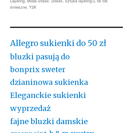
Layering
,
Moda unisex. unisex
,
Sztuka layering’u
,
tik tok
śmieszne
,
Y2K
Allegro sukienki do 50 zł
bluzki pasują do
bonprix sweter
dzianinowa sukienka
Eleganckie sukienki
wyprzedaż
fajne bluzki damskie