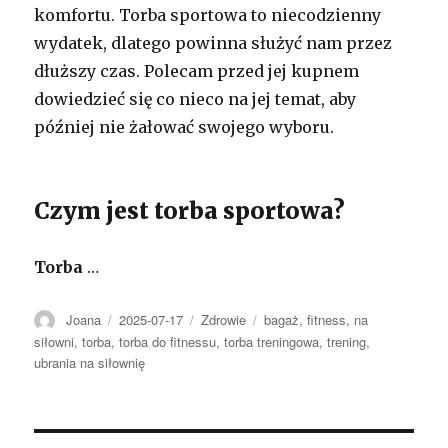
komfortu. Torba sportowa to niecodzienny
wydatek, dlatego powinna służyć nam przez
dłuższy czas. Polecam przed jej kupnem
dowiedzieć się co nieco na jej temat, aby
później nie żałować swojego wyboru.
Czym jest torba sportowa?
Torba
…
Autor
Opublikowano
Kategorie
Tagi
Joana
2025-07-17
Zdrowie
bagaż
,
fitness
,
na
siłowni
,
torba
,
torba do fitnessu
,
torba treningowa
,
trening
,
ubrania na siłownię