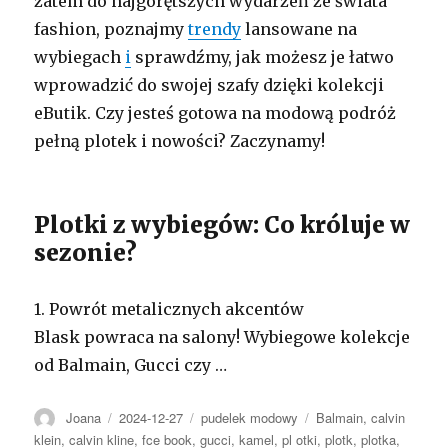
zatem do najgorętszych wydarzeń ze świata
fashion, poznajmy
trendy
lansowane na
wybiegach
i
sprawdźmy, jak możesz je łatwo
wprowadzić do swojej szafy dzięki kolekcji
eButik. Czy jesteś gotowa na modową podróż
pełną plotek i nowości? Zaczynamy!
Plotki z wybiegów: Co króluje w
sezonie?
1. Powrót metalicznych akcentów
Blask powraca na salony! Wybiegowe kolekcje
od Balmain, Gucci czy …
Autor
Opublikowano
Kategorie
Tagi
Joana
2024-12-27
pudelek modowy
Balmain
,
calvin
klein
,
calvin kline
,
fce book
,
gucci
,
kamel
,
pl otki
,
plotk
,
plotka
,