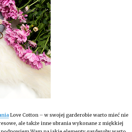
ania
Love Cotton – w swojej garderobie warto mieć nie
resowe, ale także inne ubrania wykonane z miękkiej
j podpowiem Wam na jakie elementy garderoby warto