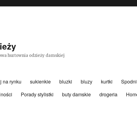
ieży
etowa hurtownia odzieży damskiej
j na rynku
sukienkie
bluzki
bluzy
kurtki
Spodni
lności
Porady stylistki
buty damskie
drogeria
Hom