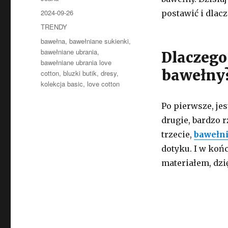
Opublikowano
2024-09-26
postawić i dlac
Kategorie
TRENDY
Tagi
bawełna
,
bawełniane sukienki
,
bawełniane ubrania
,
Dlaczego
bawełniane ubrania love
bawełny
cotton
,
bluzki butik
,
dresy
,
kolekcja basic
,
love cotton
Po pierwsze, je
drugie, bardzo 
trzecie,
bawełni
dotyku. I w koń
materiałem, dzi