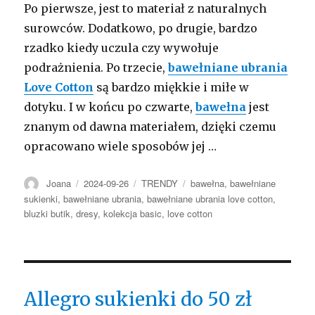
Po pierwsze, jest to materiał z naturalnych
surowców. Dodatkowo, po drugie, bardzo
rzadko kiedy uczula czy wywołuje
podrażnienia. Po trzecie,
bawełniane ubrania
Love Cotton
są bardzo miękkie i miłe w
dotyku. I w końcu po czwarte,
bawełna
jest
znanym od dawna materiałem, dzięki czemu
opracowano wiele sposobów jej …
Autor
Opublikowano
Kategorie
Tagi
Joana
2024-09-26
TRENDY
bawełna
,
bawełniane
sukienki
,
bawełniane ubrania
,
bawełniane ubrania love cotton
,
bluzki butik
,
dresy
,
kolekcja basic
,
love cotton
Allegro sukienki do 50 zł