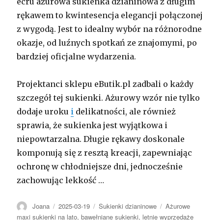
ecru ażurowa sukienka dzianinowa z długim
rękawem to kwintesencja elegancji połączonej
z wygodą. Jest to idealny wybór na różnorodne
okazje, od luźnych spotkań ze znajomymi, po
bardziej oficjalne wydarzenia.
Projektanci sklepu eButik.pl zadbali o każdy
szczegół tej sukienki. Ażurowy wzór nie tylko
dodaje uroku
i
delikatności, ale również
sprawia, że sukienka jest wyjątkowa i
niepowtarzalna. Długie rękawy doskonale
komponują się z resztą kreacji, zapewniając
ochronę w chłodniejsze dni, jednocześnie
zachowując lekkość …
Autor
Opublikowano
Kategorie
Tagi
Joana
2025-03-19
Sukienki dzianinowe
Ażurowe
maxi sukienki na lato
,
bawełniane sukienki
,
letnie wyprzedaże