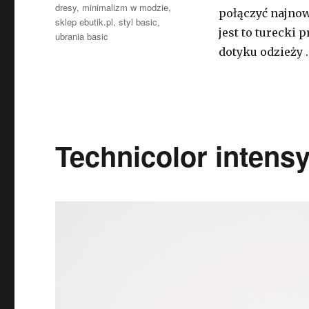
dresy
,
minimalizm w modzie
,
połączyć najno
sklep ebutik.pl
,
styl basic
,
jest to turecki
ubrania basic
dotyku odzieży 
Technicolor intens