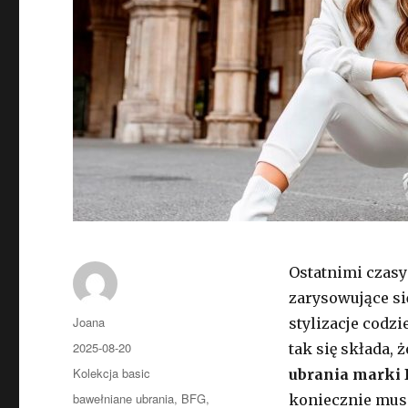
Ostatnimi czas
zarysowujące si
Autor
Joana
stylizacje codzi
Opublikowano
2025-08-20
tak się składa, 
Kategorie
Kolekcja basic
ubrania marki
Tagi
bawełniane ubrania
,
BFG
,
koniecznie musi