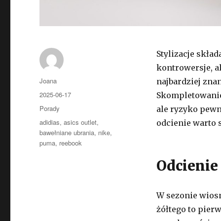
Stylizacje skła
kontrowersje, a
Autor
Joana
najbardziej zna
Opublikowano
2025-06-17
Skompletowanie 
Kategorie
Porady
ale ryzyko pewni
Tagi
adidias
,
asics outlet
,
odcienie warto 
bawełniane ubrania
,
nike
,
puma
,
reebook
Odcienie
W sezonie wios
żółtego to pie