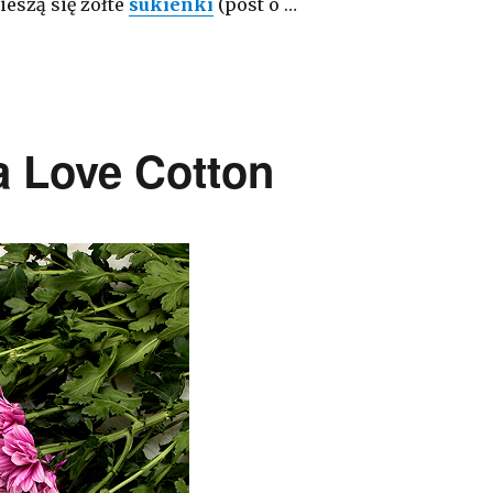
ieszą się żółte
sukienki
(post o …
a Love Cotton