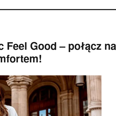
c Feel Good – połącz n
mfortem!