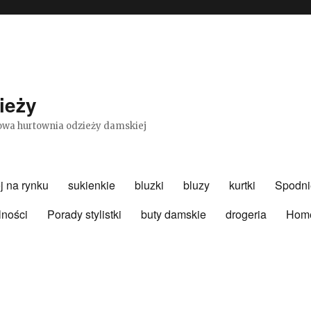
ieży
etowa hurtownia odzieży damskiej
j na rynku
sukienkie
bluzki
bluzy
kurtki
Spodni
lności
Porady stylistki
buty damskie
drogeria
Hom