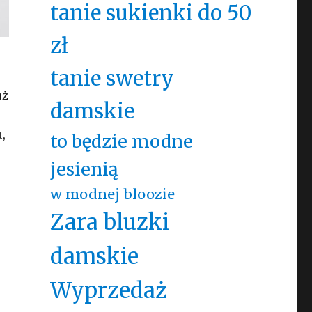
tanie sukienki do 50
zł
tanie swetry
uż
damskie
,
to będzie modne
e
jesienią
w modnej bloozie
Zara bluzki
damskie
Wyprzedaż