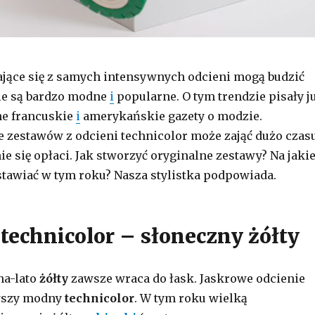
dające się z samych intensywnych odcieni mogą budzić
le są bardzo modne
i
popularne. O tym trendzie pisały j
ne francuskie
i
amerykańskie gazety o modzie.
zestawów z odcieni technicolor może zająć dużo czasu
e się opłaci. Jak stworzyć oryginalne zestawy? Na jaki
stawiać w tym roku? Nasza stylistka podpowiada.
 technicolor – słoneczny żółty
na-lato
żółty
zawsze wraca do łask. Jaskrowe odcienie
rwszy modny
technicolor
. W tym roku wielką