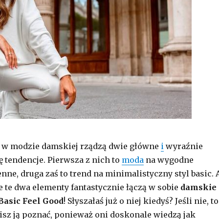
y w modzie damskiej rządzą dwie główne
i
wyraźnie
ę tendencje. Pierwsza z nich to
moda
na wygodne
enne, druga zaś to trend na minimalistyczny styl basic. 
że te dwa elementy fantastycznie łączą w sobie
damskie
Basic Feel Good
! Słyszałaś już o niej kiedyś? Jeśli nie, to
sz ją poznać, ponieważ oni doskonale wiedzą jak