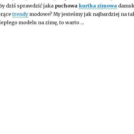
aby dziś sprawdzić jaka
puchowa
kurtka zimowa
dams
orące
trendy
modowe? My jesteśmy jak najbardziej na ta
ciepłego modelu na zimę, to warto …