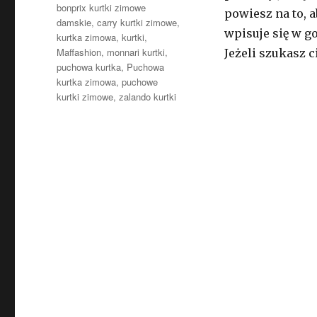
bonprix kurtki zimowe
powiesz na to, 
damskie
,
carry kurtki zimowe
,
wpisuje się w g
kurtka zimowa
,
kurtki
,
Maffashion
,
monnari kurtki
,
Jeżeli szukasz 
puchowa kurtka
,
Puchowa
kurtka zimowa
,
puchowe
kurtki zimowe
,
zalando kurtki