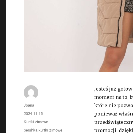
Jesteś już gotow
moment na to, b
Autor
Joana
które nie pozwo
Opublikowano
2024-11-15
ponieważ właśn
Kategorie
Kurtki zimowe
przedświąteczny
Tagi
bershka kurtki zimowe
,
promocji, dzięk