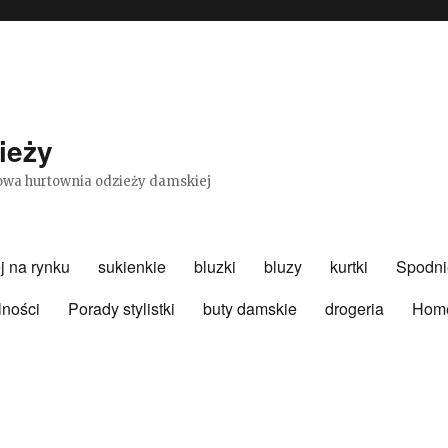
ieży
etowa hurtownia odzieży damskiej
j na rynku
sukienkie
bluzki
bluzy
kurtki
Spodni
lności
Porady stylistki
buty damskie
drogeria
Hom