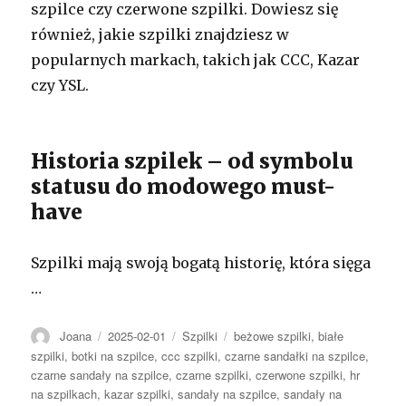
szpilce czy czerwone szpilki. Dowiesz się
również, jakie szpilki znajdziesz w
popularnych markach, takich jak CCC, Kazar
czy YSL.
Historia szpilek – od symbolu
statusu do modowego must-
have
Szpilki mają swoją bogatą historię, która sięga
…
Autor
Opublikowano
Kategorie
Tagi
Joana
2025-02-01
Szpilki
beżowe szpilki
,
białe
szpilki
,
botki na szpilce
,
ccc szpilki
,
czarne sandałki na szpilce
,
czarne sandały na szpilce
,
czarne szpilki
,
czerwone szpilki
,
hr
na szpilkach
,
kazar szpilki
,
sandały na szpilce
,
sandały na