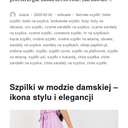
Autor
Opublikowano
Kategorie
Tagi
Joana
2025-02-02
eobuwie
beżowe szpilki
,
białe
szpilki
,
botki na szpilce
,
brokatowe szpilki
,
buty
,
buty na
obcasie
,
ccc szpilki
,
czarne sandałki na szpilce
,
czarne sandały
na szpilce
,
czarne szpilki
,
czerwone szpilki
,
hr na szpilkach
,
kazar szpilki
,
modne szpilki
,
modne szpilki na wiosnę
,
obuwie
,
sandały na szpilce
,
sandały na szpilkach
,
sklep papilion.pl
,
srebrne szpilki
,
szpilki
,
szpilki czrne
,
szpilki na platformie
,
szpilki
na wiosnę
,
szpilki ysl
,
szpilki z kokardą
,
złota szpilka
,
złote
sandałki na szpilce
,
złote sandały na szpilce
,
złote szpilki
Szpilki w modzie damskiej –
ikona stylu i elegancji