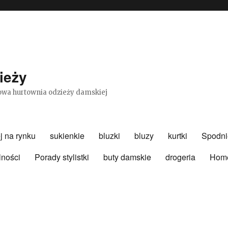
ieży
etowa hurtownia odzieży damskiej
j na rynku
sukienkie
bluzki
bluzy
kurtki
Spodni
lności
Porady stylistki
buty damskie
drogeria
Hom