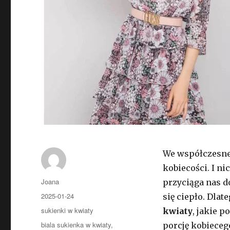
We współczesnej
kobiecości. I n
Autor
Joana
przyciąga nas d
Opublikowano
2025-01-24
się ciepło. Dla
Kategorie
sukienki w kwiaty
kwiaty
, jakie 
Tagi
biala sukienka w kwiaty
,
porcję kobieceg