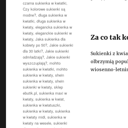
czarna sukienka w kwiatki
,
Czy kolorowe sukienki są
modne?
,
dluga sukienka w
kwiatki
,
długa sukienka w
kwiaty
,
elegancka sukienka w
kwiaty
,
eleganckie sukienki w
Za co tak 
kwiaty
,
Jaka sukienka dla
kobiety po 50?
,
Jakie sukienki
dla 30 latki?
,
Jakie sukienki
Sukienki z kwia
odmładzają?
,
Jakie sukienki
olbrzymią popul
wyszczuplają?
,
mohito
sukienka w kwiatki
,
mohito
wiosenno-letni
sukienka w kwiaty
,
shein
sukienka w kwiaty
,
shein
sukienki w kwiaty
,
sklep
ebutik.pl
,
sukienka maxi w
kwiaty
,
sukienka w kwiat
,
sukienka w kwiatuszki
,
sukienka w kwiaty
,
sukienka
w kwiaty midi
,
sukienka w
kwiaty na wesele
,
sukienki