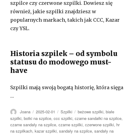
szpilce czy czerwone szpilki. Dowiesz się
również, jakie szpilki znajdziesz w
popularnych markach, takich jak CCC, Kazar
czy YSL.
Historia szpilek – od symbolu
statusu do modowego must-
have
Szpilki mają swoją bogatą historię, która sięga
…
Autor
Opublikowano
Kategorie
Tagi
Joana
2025-02-01
Szpilki
beżowe szpilki
,
białe
szpilki
,
botki na szpilce
,
ccc szpilki
,
czarne sandałki na szpilce
,
czarne sandały na szpilce
,
czarne szpilki
,
czerwone szpilki
,
hr
na szpilkach
,
kazar szpilki
,
sandały na szpilce
,
sandały na