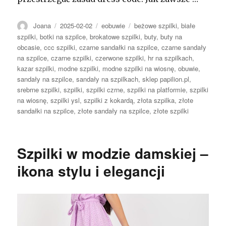
Autor
Opublikowano
Kategorie
Tagi
Joana
2025-02-02
eobuwie
beżowe szpilki
,
białe
szpilki
,
botki na szpilce
,
brokatowe szpilki
,
buty
,
buty na
obcasie
,
ccc szpilki
,
czarne sandałki na szpilce
,
czarne sandały
na szpilce
,
czarne szpilki
,
czerwone szpilki
,
hr na szpilkach
,
kazar szpilki
,
modne szpilki
,
modne szpilki na wiosnę
,
obuwie
,
sandały na szpilce
,
sandały na szpilkach
,
sklep papilion.pl
,
srebrne szpilki
,
szpilki
,
szpilki czrne
,
szpilki na platformie
,
szpilki
na wiosnę
,
szpilki ysl
,
szpilki z kokardą
,
złota szpilka
,
złote
sandałki na szpilce
,
złote sandały na szpilce
,
złote szpilki
Szpilki w modzie damskiej –
ikona stylu i elegancji