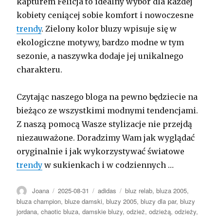
kapturem Felicja to idealny wybór dla każdej
kobiety ceniącej sobie komfort i nowoczesne
trendy
. Zielony kolor bluzy wpisuje się w
ekologiczne motywy, bardzo modne w tym
sezonie, a naszywka dodaje jej unikalnego
charakteru.
Czytając naszego bloga na pewno będziecie na
bieżąco ze wszystkimi modnymi tendencjami.
Z naszą pomocą Wasze stylizacje nie przejdą
niezauważone. Doradzimy Wam jak wyglądać
oryginalnie i jak wykorzystywać światowe
trendy
w sukienkach i w codziennych …
Autor
Opublikowano
Kategorie
Tagi
Joana
2025-08-31
adidas
bluz relab
,
bluza 2005
,
bluza champion
,
bluze damski
,
bluzy 2005
,
bluzy dla par
,
bluzy
jordana
,
chaotic bluza
,
damskie bluzy
,
odzież
,
odzieżą
,
odzieży
,