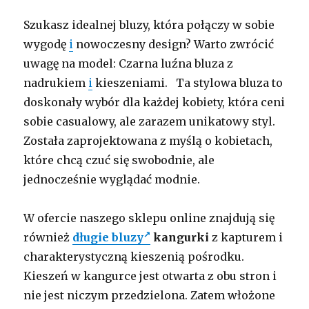
Szukasz idealnej bluzy, która połączy w sobie
wygodę
i
nowoczesny design? Warto zwrócić
uwagę na model: Czarna luźna bluza z
nadrukiem
i
kieszeniami. Ta stylowa bluza to
doskonały wybór dla każdej kobiety, która ceni
sobie casualowy, ale zarazem unikatowy styl.
Została zaprojektowana z myślą o kobietach,
które chcą czuć się swobodnie, ale
jednocześnie wyglądać modnie.
W ofercie naszego sklepu online znajdują się
również
długie bluzy
kangurki
z kapturem i
charakterystyczną kieszenią pośrodku.
Kieszeń w kangurce jest otwarta z obu stron i
nie jest niczym przedzielona. Zatem włożone