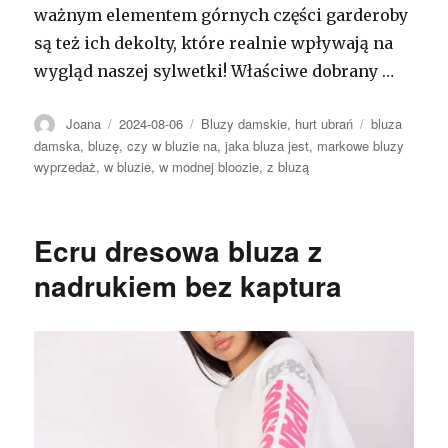
ważnym elementem górnych części garderoby
są też ich dekolty, które realnie wpływają na
wygląd naszej sylwetki! Właściwe dobrany …
Autor
Opublikowano
Kategorie
Tagi
Joana
2024-08-06
Bluzy damskie
,
hurt ubrań
bluza
damska
,
bluzę
,
czy w bluzie na
,
jaka bluza jest
,
markowe bluzy
wyprzedaż
,
w bluzie
,
w modnej bloozie
,
z bluzą
Ecru dresowa bluza z
nadrukiem bez kaptura