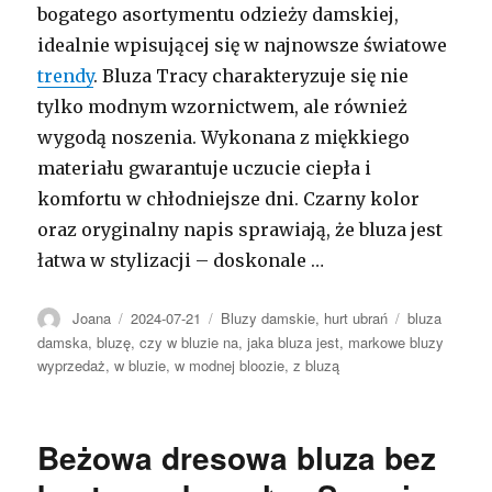
bogatego asortymentu odzieży damskiej,
idealnie wpisującej się w najnowsze światowe
trendy
. Bluza Tracy charakteryzuje się nie
tylko modnym wzornictwem, ale również
wygodą noszenia. Wykonana z miękkiego
materiału gwarantuje uczucie ciepła i
komfortu w chłodniejsze dni. Czarny kolor
oraz oryginalny napis sprawiają, że bluza jest
łatwa w stylizacji – doskonale …
Autor
Opublikowano
Kategorie
Tagi
Joana
2024-07-21
Bluzy damskie
,
hurt ubrań
bluza
damska
,
bluzę
,
czy w bluzie na
,
jaka bluza jest
,
markowe bluzy
wyprzedaż
,
w bluzie
,
w modnej bloozie
,
z bluzą
Beżowa dresowa bluza bez