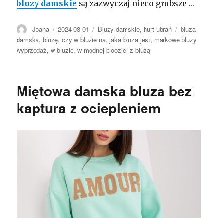
bluzy damskie
są zazwyczaj nieco grubsze …
Autor
Opublikowano
Kategorie
Tagi
Joana
2024-08-01
Bluzy damskie
,
hurt ubrań
bluza
damska
,
bluzę
,
czy w bluzie na
,
jaka bluza jest
,
markowe bluzy
wyprzedaż
,
w bluzie
,
w modnej bloozie
,
z bluzą
Miętowa damska bluza bez
kaptura z ociepleniem