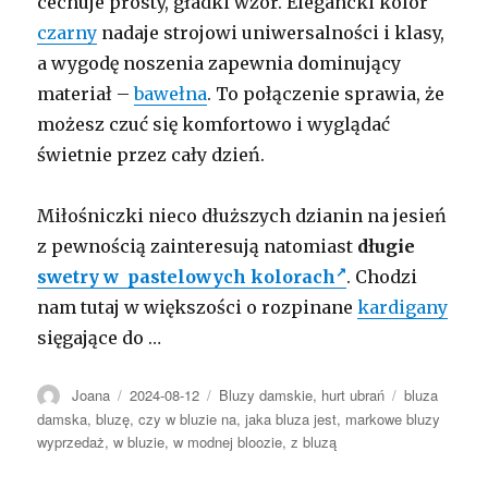
cechuje prosty, gładki wzór. Elegancki kolor
czarny
nadaje strojowi uniwersalności i klasy,
a wygodę noszenia zapewnia dominujący
materiał –
bawełna
. To połączenie sprawia, że
możesz czuć się komfortowo i wyglądać
świetnie przez cały dzień.
Miłośniczki nieco dłuższych dzianin na jesień
z pewnością zainteresują natomiast
długie
swetry w pastelowych kolorach
. Chodzi
nam tutaj w większości o rozpinane
kardigany
sięgające do …
Autor
Opublikowano
Kategorie
Tagi
Joana
2024-08-12
Bluzy damskie
,
hurt ubrań
bluza
damska
,
bluzę
,
czy w bluzie na
,
jaka bluza jest
,
markowe bluzy
wyprzedaż
,
w bluzie
,
w modnej bloozie
,
z bluzą