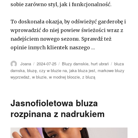
sobie zarówno styl, jak i funkcjonalność.
To doskonała okazja, by odświeżyć garderobę i
wprowadzić do niej powiew świeżości wraz z
nadejściem nowego sezonu. Sprawdź też
opinie innych klientek naszego …
Autor
Opublikowano
Kategorie
Tagi
Joana
2024-07-25
Bluzy damskie
,
hurt ubrań
bluza
damska
,
bluzę
,
czy w bluzie na
,
jaka bluza jest
,
markowe bluzy
wyprzedaż
,
w bluzie
,
w modnej bloozie
,
z bluzą
Jasnofioletowa bluza
rozpinana z nadrukiem