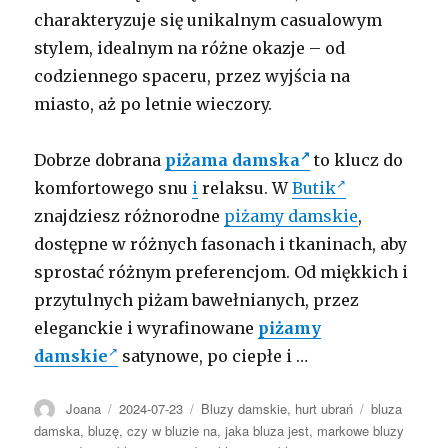
charakteryzuje się unikalnym casualowym
stylem, idealnym na różne okazje – od
codziennego spaceru, przez wyjścia na
miasto, aż po letnie wieczory.
Dobrze dobrana
piżama damska
to klucz do
komfortowego snu
i
relaksu. W
Butik
znajdziesz różnorodne
piżamy damskie
,
dostępne w różnych fasonach i tkaninach, aby
sprostać różnym preferencjom. Od miękkich i
przytulnych piżam bawełnianych, przez
eleganckie i wyrafinowane
piżamy
damskie
satynowe, po ciepłe i …
Autor
Opublikowano
Kategorie
Tagi
Joana
2024-07-23
Bluzy damskie
,
hurt ubrań
bluza
damska
,
bluzę
,
czy w bluzie na
,
jaka bluza jest
,
markowe bluzy