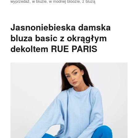
wyprzedaż
,
w bluzie
,
w modnej bloozie
,
z bluzą
Jasnoniebieska damska
bluza basic z okrągłym
dekoltem RUE PARIS