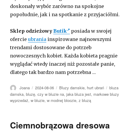
doskonały wybór zarówno na spokojne
popołudnie, jak i na spotkanie z przyjaciółmi.
Sklep odzieżowy
Butik
posiada w swojej
ofercie
ubrania
inspirowane najnowszymi
trendami dostosowane do potrzeb
nowoczesnych kobiet. Każda kobieta pragnie
wyglądać wtedy inaczej niż pozostałe panie,
dlatego tak bardzo nam potrzebna …
Autor
Opublikowano
Kategorie
Tagi
Joana
2024-08-06
Bluzy damskie
,
hurt ubrań
bluza
damska
,
bluzę
,
czy w bluzie na
,
jaka bluza jest
,
markowe bluzy
wyprzedaż
,
w bluzie
,
w modnej bloozie
,
z bluzą
Ciemnobrązowa dresowa