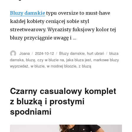
Bluzy damskie
typu oversize to must-have
każdej kobiety ceniącej sobie styl
streetwearowy. Wyrazisty fuksjowy kolor tej
bluzy przyciągnie uwagę i …
Autor
Opublikowano
Kategorie
Tagi
Joana
2024-10-12
Bluzy damskie
,
hurt ubrań
bluza
damska
,
bluzę
,
czy w bluzie na
,
jaka bluza jest
,
markowe bluzy
wyprzedaż
,
w bluzie
,
w modnej bloozie
,
z bluzą
Czarny casualowy komplet
z bluzką i prostymi
spodniami