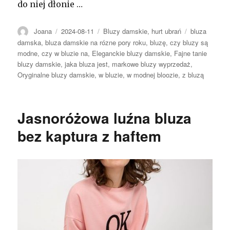
do niej dłonie …
Autor
Opublikowano
Kategorie
Tagi
Joana
2024-08-11
Bluzy damskie
,
hurt ubrań
bluza
damska
,
bluza damskie na rózne pory roku
,
bluzę
,
czy bluzy są
modne
,
czy w bluzie na
,
Eleganckie bluzy damskie
,
Fajne tanie
bluzy damskie
,
jaka bluza jest
,
markowe bluzy wyprzedaż
,
Oryginalne bluzy damskie
,
w bluzie
,
w modnej bloozie
,
z bluzą
Jasnoróżowa luźna bluza
bez kaptura z haftem