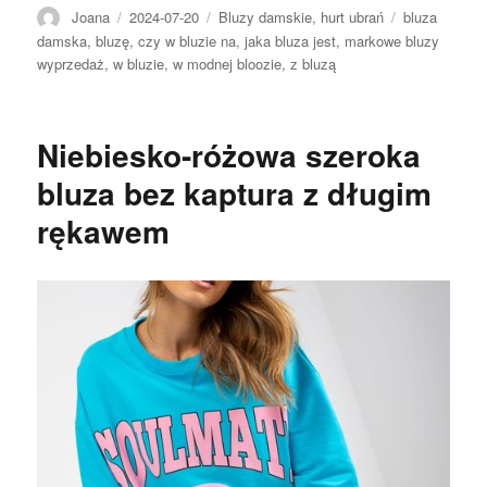
Autor
Opublikowano
Kategorie
Tagi
Joana
2024-07-20
Bluzy damskie
,
hurt ubrań
bluza
damska
,
bluzę
,
czy w bluzie na
,
jaka bluza jest
,
markowe bluzy
wyprzedaż
,
w bluzie
,
w modnej bloozie
,
z bluzą
Niebiesko-różowa szeroka
bluza bez kaptura z długim
rękawem