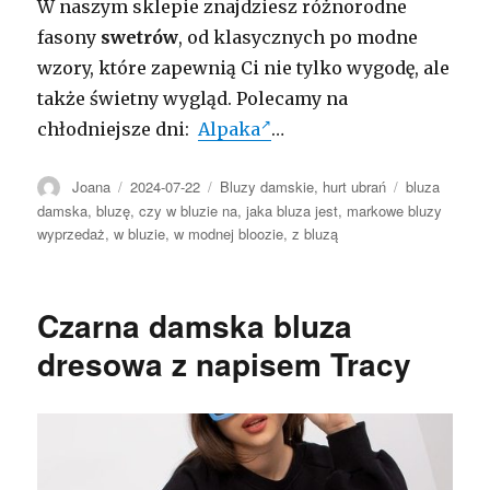
W naszym sklepie znajdziesz różnorodne
fasony
swetrów
, od klasycznych po modne
wzory, które zapewnią Ci nie tylko wygodę, ale
także świetny wygląd. Polecamy na
chłodniejsze dni:
Alpaka
…
Autor
Opublikowano
Kategorie
Tagi
Joana
2024-07-22
Bluzy damskie
,
hurt ubrań
bluza
damska
,
bluzę
,
czy w bluzie na
,
jaka bluza jest
,
markowe bluzy
wyprzedaż
,
w bluzie
,
w modnej bloozie
,
z bluzą
Czarna damska bluza
dresowa z napisem Tracy