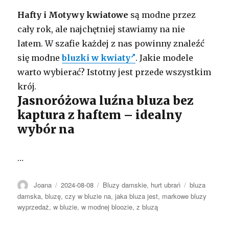
Hafty i Motywy kwiatowe
są modne przez
cały rok, ale najchętniej stawiamy na nie
latem. W szafie każdej z nas powinny znaleźć
się modne
bluzki w kwiaty
. Jakie modele
warto wybierać? Istotny jest przede wszystkim
krój.
Jasnoróżowa luźna bluza bez
kaptura z haftem – idealny
wybór na
…
Autor
Opublikowano
Kategorie
Tagi
Joana
2024-08-08
Bluzy damskie
,
hurt ubrań
bluza
damska
,
bluzę
,
czy w bluzie na
,
jaka bluza jest
,
markowe bluzy
wyprzedaż
,
w bluzie
,
w modnej bloozie
,
z bluzą