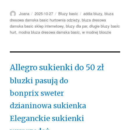
Autor
Opublikowano
Kategorie
Tagi
Joana
2025-10-27
Bluzy basic
addia bluzy
,
bluza
dresowa damska basic hurtownia odzieży
,
bluza dresowa
damska basic sklep internetowy
,
bluzy dla par
,
długie bluzy basic
hurt
,
modna bluza dresowa damska basic
,
w modnej bloozie
Allegro sukienki do 50 zł
bluzki pasują do
bonprix sweter
dzianinowa sukienka
Eleganckie sukienki