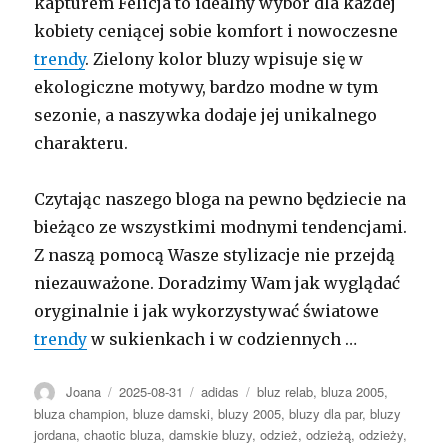
kapturem Felicja to idealny wybór dla każdej
kobiety ceniącej sobie komfort i nowoczesne
trendy
. Zielony kolor bluzy wpisuje się w
ekologiczne motywy, bardzo modne w tym
sezonie, a naszywka dodaje jej unikalnego
charakteru.
Czytając naszego bloga na pewno będziecie na
bieżąco ze wszystkimi modnymi tendencjami.
Z naszą pomocą Wasze stylizacje nie przejdą
niezauważone. Doradzimy Wam jak wyglądać
oryginalnie i jak wykorzystywać światowe
trendy
w sukienkach i w codziennych …
Autor
Opublikowano
Kategorie
Tagi
Joana
2025-08-31
adidas
bluz relab
,
bluza 2005
,
bluza champion
,
bluze damski
,
bluzy 2005
,
bluzy dla par
,
bluzy
jordana
,
chaotic bluza
,
damskie bluzy
,
odzież
,
odzieżą
,
odzieży
,