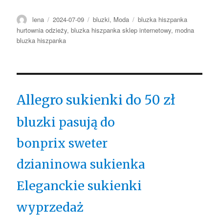
Autor
Opublikowano
Kategorie
Tagi
lena
2024-07-09
bluzki
,
Moda
bluzka hiszpanka
hurtownia odzieży
,
bluzka hiszpanka sklep internetowy
,
modna
bluzka hiszpanka
Allegro sukienki do 50 zł
bluzki pasują do
bonprix sweter
dzianinowa sukienka
Eleganckie sukienki
wyprzedaż