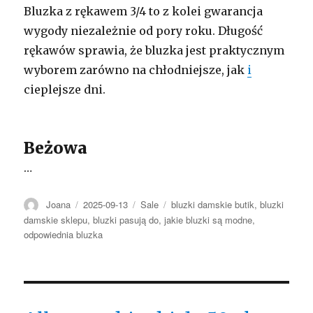
Bluzka z rękawem 3/4 to z kolei gwarancja
wygody niezależnie od pory roku. Długość
rękawów sprawia, że bluzka jest praktycznym
wyborem zarówno na chłodniejsze, jak
i
cieplejsze dni.
Beżowa
…
Autor
Opublikowano
Kategorie
Tagi
Joana
2025-09-13
Sale
bluzki damskie butik
,
bluzki
damskie sklepu
,
bluzki pasują do
,
jakie bluzki są modne
,
odpowiednia bluzka