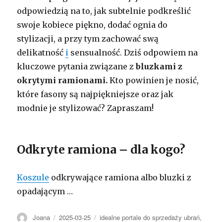
odpowiedzią na to, jak subtelnie podkreślić
swoje kobiece piękno, dodać ognia do
stylizacji, a przy tym zachować swą
delikatność
i
sensualność. Dziś odpowiem na
kluczowe pytania związane z
bluzkami z
okrytymi ramionami.
Kto powinien je nosić,
które fasony są najpiękniejsze oraz jak
modnie je stylizować? Zapraszam!
Odkryte ramiona – dla kogo?
Koszule
odkrywające ramiona albo bluzki z
opadającym …
Autor
Opublikowano
Kategorie
Joana
2025-03-25
idealne portale do sprzedaży ubrań
,