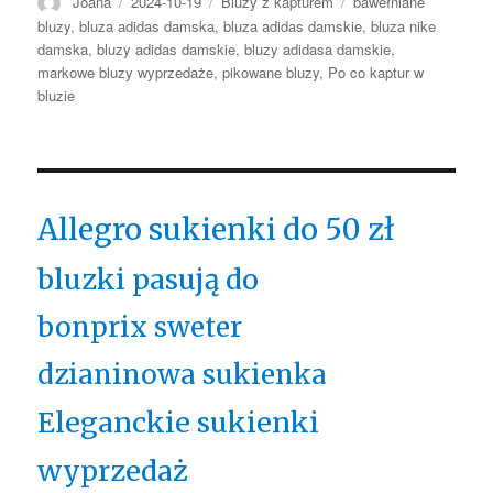
Autor
Opublikowano
Kategorie
Tagi
Joana
2024-10-19
Bluzy z kapturem
bawełniane
bluzy
,
bluza adidas damska
,
bluza adidas damskie
,
bluza nike
damska
,
bluzy adidas damskie
,
bluzy adidasa damskie
,
markowe bluzy wyprzedaże
,
pikowane bluzy
,
Po co kaptur w
bluzie
Allegro sukienki do 50 zł
bluzki pasują do
bonprix sweter
dzianinowa sukienka
Eleganckie sukienki
wyprzedaż