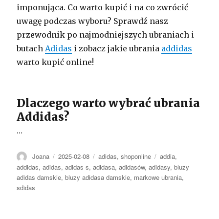
imponująca. Co warto kupić i na co zwrócić
uwagę podczas wyboru? Sprawdź nasz
przewodnik po najmodniejszych ubraniach i
butach
Adidas
i zobacz jakie ubrania
addidas
warto kupić online!
Dlaczego warto wybrać ubrania
Addidas?
…
Autor
Opublikowano
Kategorie
Tagi
Joana
2025-02-08
adidas
,
shoponline
addia
,
addidas
,
adidas
,
adidas s
,
adidasa
,
adidasów
,
adidasy
,
bluzy
adidas damskie
,
bluzy adidasa damskie
,
markowe ubrania
,
sdidas