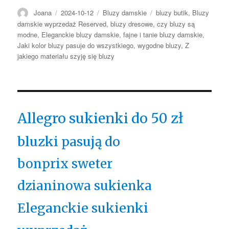
Autor
Opublikowano
Kategorie
Tagi
Joana
2024-10-12
Bluzy damskie
bluzy butik
,
Bluzy
damskie wyprzedaż Reserved
,
bluzy dresowe
,
czy bluzy są
modne
,
Eleganckie bluzy damskie
,
fajne i tanie bluzy damskie
,
Jaki kolor bluzy pasuje do wszystkiego
,
wygodne bluzy
,
Z
jakiego materiału szyję się bluzy
Allegro sukienki do 50 zł
bluzki pasują do
bonprix sweter
dzianinowa sukienka
Eleganckie sukienki