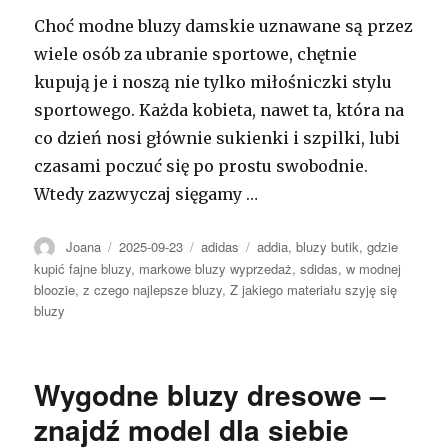
Choć modne bluzy damskie uznawane są przez
wiele osób za ubranie sportowe, chętnie
kupują je i noszą nie tylko miłośniczki stylu
sportowego. Każda kobieta, nawet ta, która na
co dzień nosi głównie sukienki i szpilki, lubi
czasami poczuć się po prostu swobodnie.
Wtedy zazwyczaj sięgamy …
Autor
Opublikowano
Kategorie
Tagi
Joana
2025-09-23
adidas
addia
,
bluzy butik
,
gdzie
kupić fajne bluzy
,
markowe bluzy wyprzedaż
,
sdidas
,
w modnej
bloozie
,
z czego najlepsze bluzy
,
Z jakiego materiału szyję się
bluzy
Wygodne bluzy dresowe –
znajdź model dla siebie